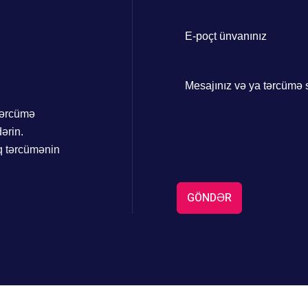
+994
 tərcümə
ərin.
q tərcümənin
GÖNDƏR