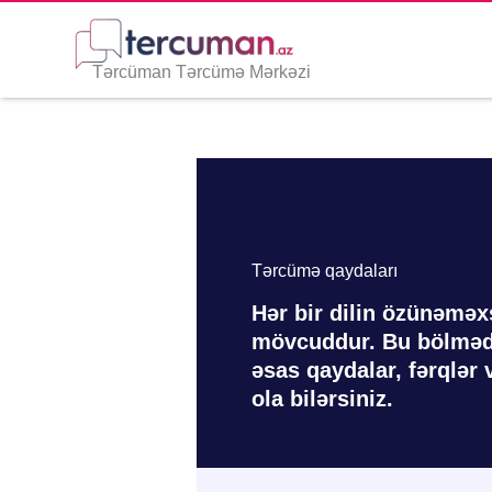
Skip
to
content
Tərcüman Tərcümə Mərkəzi
Tərcümə qaydaları
Hər bir dilin özünəməx
mövcuddur. Bu bölmədə 
əsas qaydalar, fərqlər 
ola bilərsiniz.