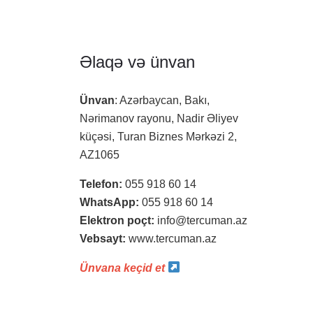
Əlaqə və ünvan
Ünvan
: Azərbaycan, Bakı,
Nərimanov rayonu, Nadir Əliyev
küçəsi, Turan Biznes Mərkəzi 2,
AZ1065
Telefon:
055 918 60 14
WhatsApp:
055 918 60 14
Elektron poçt:
info@tercuman.az
Vebsayt:
www.tercuman.az
Ünvana keçid et