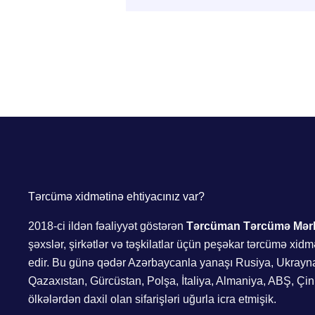
Tərcümə xidmətinə ehtiyacınız var?
2018-ci ildən fəaliyyət göstərən
Tərcüman Tərcümə Mər
şəxslər, şirkətlər və təşkilatlar üçün peşəkar tərcümə xidm
edir. Bu günə qədər Azərbaycanla yanaşı Rusiya, Ukrayn
Qazaxıstan, Gürcüstan, Polşa, İtaliya, Almaniya, ABŞ, Çin
ölkələrdən daxil olan sifarişləri uğurla icra etmişik.