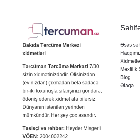
Səhifə
Əsas səh
Bakıda Tərcümə Mərkəzi
Haqqımı
xidmətləri
Xidmətlə
Tərcüman Tərcümə Mərkəzi
7/30
Məxfilik 
sizin xidmətinizdədir. Ofisinizdən
Blog
(evinizdən) çıxmadan belə sadəcə
Əlaqə
bir-iki toxunuşla sifarişinizi göndərə,
ödəniş edərək xidmət ala bilərsiz.
Dünyanın istənilən yerindən
mümkündür. Hər şey çox asandır.
Təsisçi və rəhbər:
Heydər Misgərli
VÖEN:
2004002242