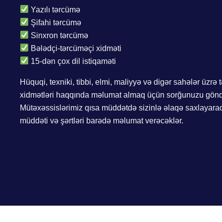
Yazılı tərcümə
Şifahi tərcümə
Sinxron tərcümə
Bələdçi-tərcüməçi xidməti
15-dən çox dil istiqaməti
Hüquqi, texniki, tibbi, elmi, maliyyə və digər sahələr üzrə
xidmətləri haqqında məlumat almaq üçün sorğunuzu gönd
Mütəxəssislərimiz qısa müddətdə sizinlə əlaqə saxlayara
müddəti və şərtləri barədə məlumat verəcəklər.