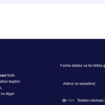
Formu doldur və bir kliklə 
kəzi
fiziki
ətləri təqdim
a,
 və digər
+994
Azerbaijan