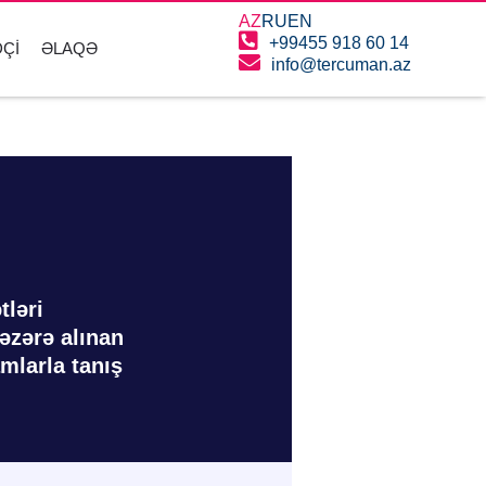
AZ
RU
EN
+99455 918 60 14
ÇI
ƏLAQƏ
info@tercuman.az
tləri
əzərə alınan
mlarla tanış