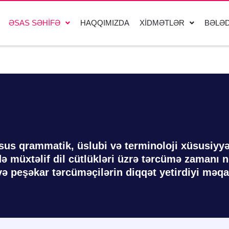
ƏSAS SƏHIFƏ
HAQQIMIZDA
XIDMƏTLƏR
BƏLƏD
sus qrammatik, üslubi və terminoloji xüsusiyyə
müxtəlif dil cütlükləri üzrə tərcümə zamanı n
və peşəkar tərcüməçilərin diqqət yetirdiyi məqa