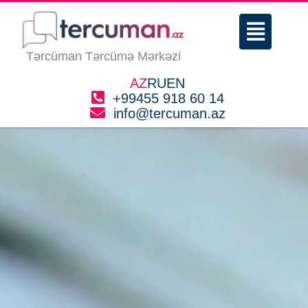
Skip
Menu
to
content
Tərcüman Tərcümə Mərkəzi
AZ
RU
EN
+99455 918 60 14
info@tercuman.az