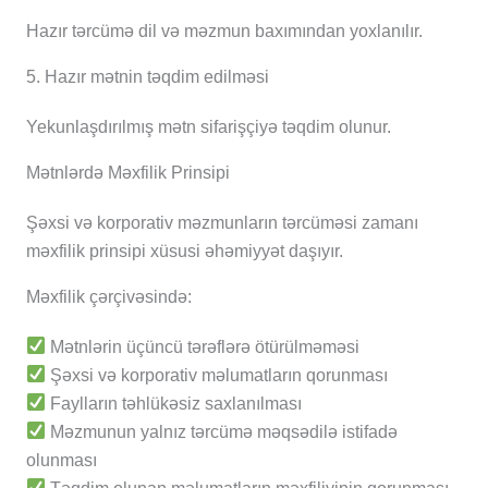
Hazır tərcümə dil və məzmun baxımından yoxlanılır.
5. Hazır mətnin təqdim edilməsi
Yekunlaşdırılmış mətn sifarişçiyə təqdim olunur.
Mətnlərdə Məxfilik Prinsipi
Şəxsi və korporativ məzmunların tərcüməsi zamanı
məxfilik prinsipi xüsusi əhəmiyyət daşıyır.
Məxfilik çərçivəsində:
Mətnlərin üçüncü tərəflərə ötürülməməsi
Şəxsi və korporativ məlumatların qorunması
Faylların təhlükəsiz saxlanılması
Məzmunun yalnız tərcümə məqsədilə istifadə
olunması