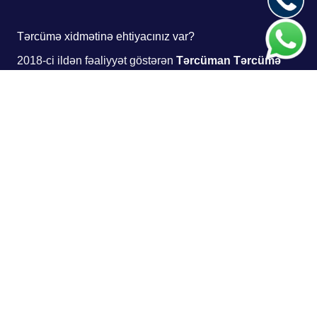
Tərcümə xidmətinə ehtiyacınız var?
2018-ci ildən fəaliyyət göstərən
Tərcüman Tərcümə
Mərkəzi
fiziki şəxslər, şirkətlər və təşkilatlar üçün
peşəkar tərcümə xidmətləri təqdim edir. Bu günə qədər
Azərbaycanla yanaşı Rusiya, Ukrayna, Qazaxıstan,
Gürcüstan, Polşa, İtaliya, Almaniya, ABŞ, Çin və digər
ölkələrdən daxil olan sifarişləri uğurla icra etmişik.
Yazılı tərcümə
Şifahi tərcümə
Sinxron tərcümə
Bələdçi-tərcüməçi xidməti
15-dən çox dil istiqaməti
Hüquqi, texniki, tibbi, elmi, maliyyə və digər sahələr üzrə
tərcümə xidmətləri haqqında məlumat almaq üçün