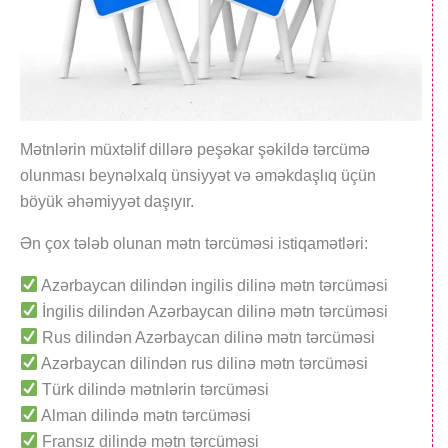
Mətnlərin müxtəlif dillərə peşəkar şəkildə tərcümə
olunması beynəlxalq ünsiyyət və əməkdaşlıq üçün
böyük əhəmiyyət daşıyır.
Ən çox tələb olunan mətn tərcüməsi istiqamətləri:
Azərbaycan dilindən ingilis dilinə mətn tərcüməsi
İngilis dilindən Azərbaycan dilinə mətn tərcüməsi
Rus dilindən Azərbaycan dilinə mətn tərcüməsi
Azərbaycan dilindən rus dilinə mətn tərcüməsi
Türk dilində mətnlərin tərcüməsi
Alman dilində mətn tərcüməsi
Fransız dilində mətn tərcüməsi