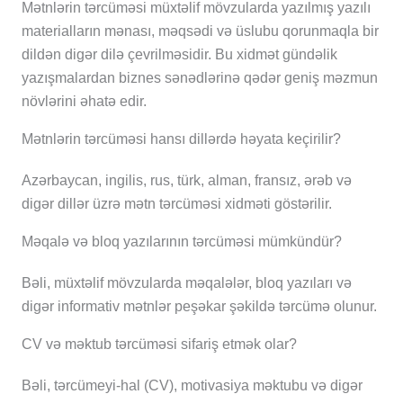
Mətnlərin tərcüməsi müxtəlif mövzularda yazılmış yazılı
materialların mənası, məqsədi və üslubu qorunmaqla bir
dildən digər dilə çevrilməsidir. Bu xidmət gündəlik
yazışmalardan biznes sənədlərinə qədər geniş məzmun
növlərini əhatə edir.
Mətnlərin tərcüməsi hansı dillərdə həyata keçirilir?
Azərbaycan, ingilis, rus, türk, alman, fransız, ərəb və
digər dillər üzrə mətn tərcüməsi xidməti göstərilir.
Məqalə və bloq yazılarının tərcüməsi mümkündür?
Bəli, müxtəlif mövzularda məqalələr, bloq yazıları və
digər informativ mətnlər peşəkar şəkildə tərcümə olunur.
CV və məktub tərcüməsi sifariş etmək olar?
Bəli, tərcümeyi-hal (CV), motivasiya məktubu və digər