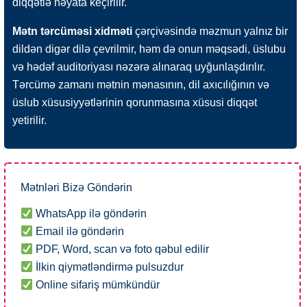
diqqətlə həyata keçirilir.
Mətn tərcüməsi xidməti
çərçivəsində məzmun yalnız bir
dildən digər dilə çevrilmir, həm də onun məqsədi, üslubu
və hədəf auditoriyası nəzərə alınaraq uyğunlaşdırılır.
Tərcümə zamanı mətnin mənasının, dil axıcılığının və
üslub xüsusiyyətlərinin qorunmasına xüsusi diqqət
yetirilir.
Mətnləri Bizə Göndərin
WhatsApp ilə göndərin
Email ilə göndərin
PDF, Word, scan və foto qəbul edilir
İlkin qiymətləndirmə pulsuzdur
Online sifariş mümkündür