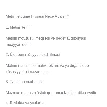
Mətn Tərcümə Prosesi Necə Aparılır?
1. Mətnin təhlili
Mətnin mövzusu, məqsədi və hədəf auditoriyası
müəyyən edilir.
2. Üslubun müəyyənləşdirilməsi
Mətnin rəsmi, informativ, reklam və ya digər üslub
xüsusiyyətləri nəzərə alınır.
3. Tərcümə mərhələsi
Məzmun məna və üslub qorunmaqla digər dilə çevrilir.
4. Redaktə və yoxlama