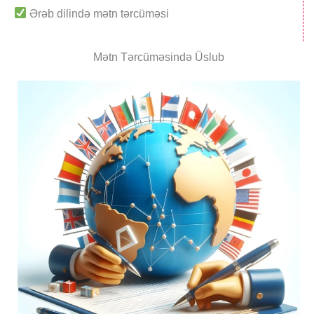
Ərəb dilində mətn tərcüməsi
Mətn Tərcüməsində Üslub