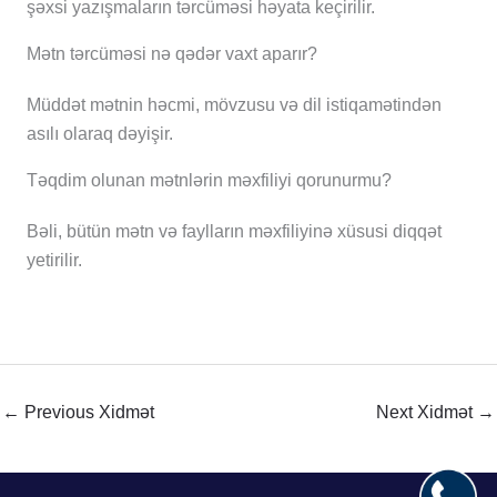
şəxsi yazışmaların tərcüməsi həyata keçirilir.
Mətn tərcüməsi nə qədər vaxt aparır?
Müddət mətnin həcmi, mövzusu və dil istiqamətindən
asılı olaraq dəyişir.
Təqdim olunan mətnlərin məxfiliyi qorunurmu?
Bəli, bütün mətn və faylların məxfiliyinə xüsusi diqqət
yetirilir.
←
Previous Xidmət
Next Xidmət
→