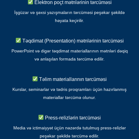
Elektron poçt mətnlərinin tərcüməsi
İşgüzar və şəxsi yazışmaların tərcüməsi peşəkar şəkildə
həyata keçirilir.
Təqdimat (Presentation) mətnlərinin tərcüməsi
PowerPoint və digər təqdimat materiallarının mətnləri dəqiq
və anlaşılan formada tərcümə edilir.
Təlim materiallarının tərcüməsi
Kurslar, seminarlar və tədris proqramları üçün hazırlanmış
materiallar tərcümə olunur.
Press-relizlərin tərcüməsi
Media və ictimaiyyət üçün nəzərdə tutulmuş press-relizlər
peşəkar şəkildə tərcümə edilir.