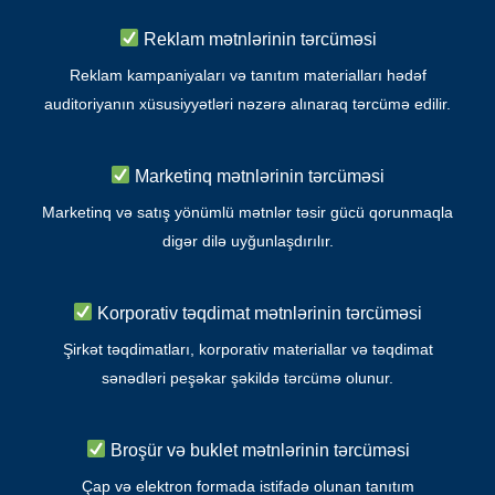
Reklam mətnlərinin tərcüməsi
Reklam kampaniyaları və tanıtım materialları hədəf
auditoriyanın xüsusiyyətləri nəzərə alınaraq tərcümə edilir.
Marketinq mətnlərinin tərcüməsi
Marketinq və satış yönümlü mətnlər təsir gücü qorunmaqla
digər dilə uyğunlaşdırılır.
Korporativ təqdimat mətnlərinin tərcüməsi
Şirkət təqdimatları, korporativ materiallar və təqdimat
sənədləri peşəkar şəkildə tərcümə olunur.
Broşür və buklet mətnlərinin tərcüməsi
Çap və elektron formada istifadə olunan tanıtım