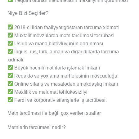
Təqdim olunan məlumatların məxfiliyinin qorunması
Niyə Bizi Seçirlər?
2018-ci ildən fəaliyyət göstərən tərcümə xidməti
Müxtəlif mövzularda mətn tərcüməsi təcrübəsi
Üslub və məna bütövlüyünün qorunması
İngilis, rus, türk, alman və digər dillərdə tərcümə
xidməti
Böyük həcmli mətnlərlə işləmək imkanı
Redaktə və yoxlama mərhələsinin mövcudluğu
Online sifariş və məsafədən əməkdaşlıq imkanı
Məxfilik və məlumat təhlükəsizliyi
Fərdi və korporativ sifarişlərlə iş təcrübəsi.
Mətn tərcüməsi ilə bağlı çox verilən suallar
Mətnlərin tərcüməsi nədir?