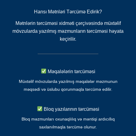
Hansı Mətnləri Tərcümə Edirik?
Mətnlərin tərcüməsi xidməti çərçivəsində müxtəlif
mövzularda yazılmış məzmunların tərcüməsi həyata
keçirilir.
Məqalələrin tərcüməsi
Müxtəlif mövzularda yazılmış məqalələr məzmunun
məqsədi və üslubu qorunmaqla tərcümə edilir.
Bloq yazılarının tərcüməsi
Bloq məzmunları oxunaqlılıq və məntiqi ardıcıllıq
saxlanılmaqla tərcümə olunur.