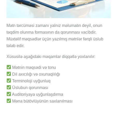
Mətn tərcüməsi zamanı yalnız məlumatın deyil, onun
təqdim olunma formasının da qorunması vacibdir.
Müxtəlif məqsədlər üçün yazılmış mətnlər fərqli üslub
tələb edir.
Xüsusilə aşağıdakı məqamlar diqqətlə yoxlanılır:
Mətnin məqsədi və tonu
Dil axıcılığı və oxunaqlılığı
Terminoloji uyğunluq
Üslubun qorunması
Auditoriyaya uyğunlaşdırma
Məna bütövlüyünün saxlanılması