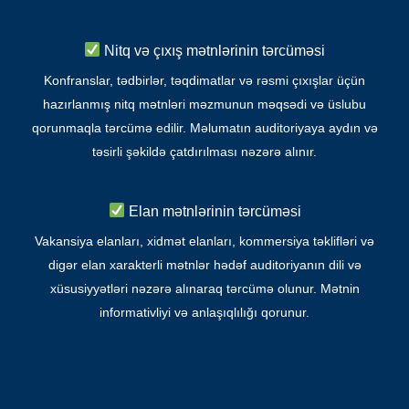
Nitq və çıxış mətnlərinin tərcüməsi
Konfranslar, tədbirlər, təqdimatlar və rəsmi çıxışlar üçün
hazırlanmış nitq mətnləri məzmunun məqsədi və üslubu
qorunmaqla tərcümə edilir. Məlumatın auditoriyaya aydın və
təsirli şəkildə çatdırılması nəzərə alınır.
Elan mətnlərinin tərcüməsi
Vakansiya elanları, xidmət elanları, kommersiya təklifləri və
digər elan xarakterli mətnlər hədəf auditoriyanın dili və
xüsusiyyətləri nəzərə alınaraq tərcümə olunur. Mətnin
informativliyi və anlaşıqlılığı qorunur.