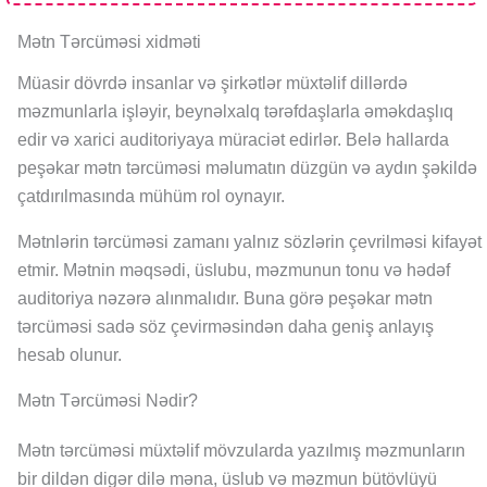
Mətn Tərcüməsi xidməti
Müasir dövrdə insanlar və şirkətlər müxtəlif dillərdə
məzmunlarla işləyir, beynəlxalq tərəfdaşlarla əməkdaşlıq
edir və xarici auditoriyaya müraciət edirlər. Belə hallarda
peşəkar mətn tərcüməsi məlumatın düzgün və aydın şəkildə
çatdırılmasında mühüm rol oynayır.
Mətnlərin tərcüməsi zamanı yalnız sözlərin çevrilməsi kifayət
etmir. Mətnin məqsədi, üslubu, məzmunun tonu və hədəf
auditoriya nəzərə alınmalıdır. Buna görə peşəkar mətn
tərcüməsi sadə söz çevirməsindən daha geniş anlayış
hesab olunur.
Mətn Tərcüməsi Nədir?
Mətn tərcüməsi müxtəlif mövzularda yazılmış məzmunların
bir dildən digər dilə məna, üslub və məzmun bütövlüyü