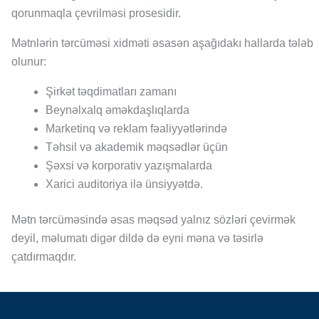
qorunmaqla çevrilməsi prosesidir.
Mətnlərin tərcüməsi xidməti əsasən aşağıdakı hallarda tələb
olunur:
Şirkət təqdimatları zamanı
Beynəlxalq əməkdaşlıqlarda
Marketinq və reklam fəaliyyətlərində
Təhsil və akademik məqsədlər üçün
Şəxsi və korporativ yazışmalarda
Xarici auditoriya ilə ünsiyyətdə.
Mətn tərcüməsində əsas məqsəd yalnız sözləri çevirmək
deyil, məlumatı digər dildə də eyni məna və təsirlə
çatdırmaqdır.