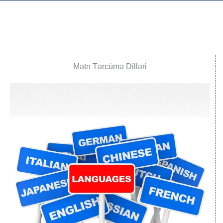
Mətn Tərcümə Dilləri