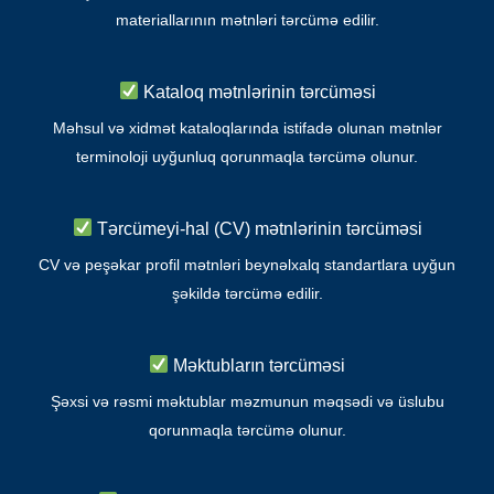
materiallarının mətnləri tərcümə edilir.
Kataloq mətnlərinin tərcüməsi
Məhsul və xidmət kataloqlarında istifadə olunan mətnlər
terminoloji uyğunluq qorunmaqla tərcümə olunur.
Tərcümeyi-hal (CV) mətnlərinin tərcüməsi
CV və peşəkar profil mətnləri beynəlxalq standartlara uyğun
şəkildə tərcümə edilir.
Məktubların tərcüməsi
Şəxsi və rəsmi məktublar məzmunun məqsədi və üslubu
qorunmaqla tərcümə olunur.