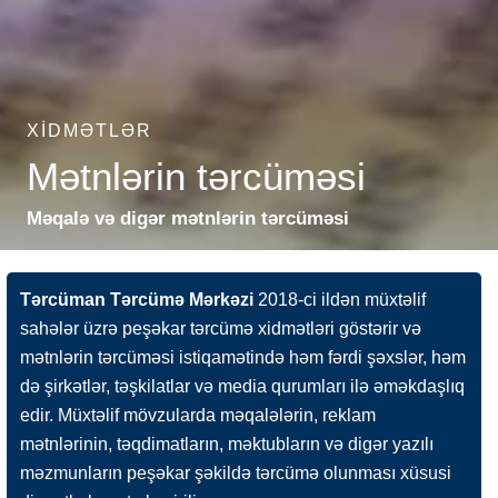
XIDMƏTLƏR
Mətnlərin tərcüməsi
Məqalə və digər mətnlərin tərcüməsi
Tərcüman Tərcümə Mərkəzi
2018-ci ildən müxtəlif
sahələr üzrə peşəkar tərcümə xidmətləri göstərir və
mətnlərin tərcüməsi istiqamətində həm fərdi şəxslər, həm
də şirkətlər, təşkilatlar və media qurumları ilə əməkdaşlıq
edir. Müxtəlif mövzularda məqalələrin, reklam
mətnlərinin, təqdimatların, məktubların və digər yazılı
məzmunların peşəkar şəkildə tərcümə olunması xüsusi