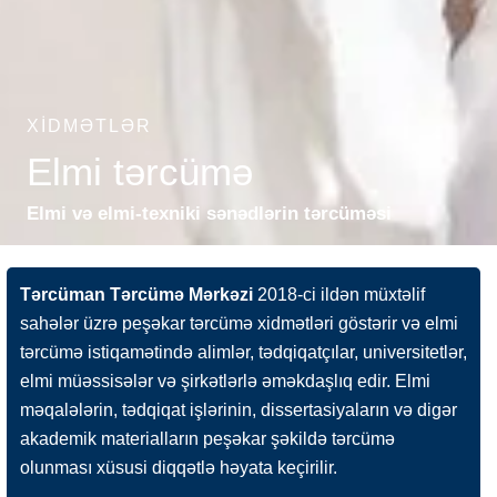
XIDMƏTLƏR
Elmi tərcümə
Elmi və elmi-texniki sənədlərin tərcüməsi
Tərcüman Tərcümə Mərkəzi
2018-ci ildən müxtəlif
sahələr üzrə peşəkar tərcümə xidmətləri göstərir və elmi
tərcümə istiqamətində alimlər, tədqiqatçılar, universitetlər,
elmi müəssisələr və şirkətlərlə əməkdaşlıq edir. Elmi
məqalələrin, tədqiqat işlərinin, dissertasiyaların və digər
akademik materialların peşəkar şəkildə tərcümə
olunması xüsusi diqqətlə həyata keçirilir.