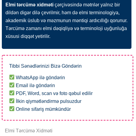
Elmi tərcümə xidməti
çərçivəsində mətnlər yalnız bir
dildən digər dilə çevrilmir, həm də elmi terminologiya,
akademik üslub və məzmunun məntiqi ardıcıllığı qorunur.
Tərcümə zamanı elmi dəqiqliyə və terminoloji uyğunluğa
xüsusi diqqət yetirilir.
Tibbi Sənədlərinizi Bizə Göndərin
WhatsApp ilə göndərin
Email ilə göndərin
PDF, Word, scan və foto qəbul edilir
İlkin qiymətləndirmə pulsuzdur
Online sifariş mümkündür
Elmi Tərcümə Xidməti