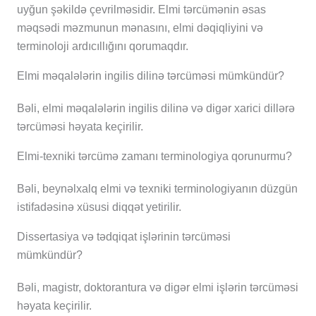
uyğun şəkildə çevrilməsidir. Elmi tərcümənin əsas
məqsədi məzmunun mənasını, elmi dəqiqliyini və
terminoloji ardıcıllığını qorumaqdır.
Elmi məqalələrin ingilis dilinə tərcüməsi mümkündür?
Bəli, elmi məqalələrin ingilis dilinə və digər xarici dillərə
tərcüməsi həyata keçirilir.
Elmi-texniki tərcümə zamanı terminologiya qorunurmu?
Bəli, beynəlxalq elmi və texniki terminologiyanın düzgün
istifadəsinə xüsusi diqqət yetirilir.
Dissertasiya və tədqiqat işlərinin tərcüməsi
mümkündür?
Bəli, magistr, doktorantura və digər elmi işlərin tərcüməsi
həyata keçirilir.