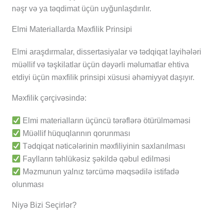
nəşr və ya təqdimat üçün uyğunlaşdırılır.
Elmi Materiallarda Məxfilik Prinsipi
Elmi araşdırmalar, dissertasiyalar və tədqiqat layihələri
müəllif və təşkilatlar üçün dəyərli məlumatlar ehtiva
etdiyi üçün məxfilik prinsipi xüsusi əhəmiyyət daşıyır.
Məxfilik çərçivəsində:
Elmi materialların üçüncü tərəflərə ötürülməməsi
Müəllif hüquqlarının qorunması
Tədqiqat nəticələrinin məxfiliyinin saxlanılması
Faylların təhlükəsiz şəkildə qəbul edilməsi
Məzmunun yalnız tərcümə məqsədilə istifadə
olunması
Niyə Bizi Seçirlər?