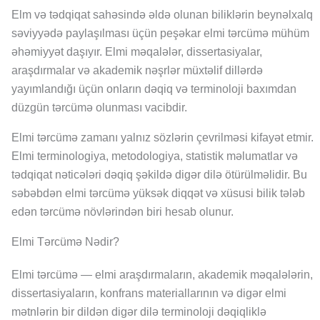
Elm və tədqiqat sahəsində əldə olunan biliklərin beynəlxalq
səviyyədə paylaşılması üçün peşəkar elmi tərcümə mühüm
əhəmiyyət daşıyır. Elmi məqalələr, dissertasiyalar,
araşdırmalar və akademik nəşrlər müxtəlif dillərdə
yayımlandığı üçün onların dəqiq və terminoloji baxımdan
düzgün tərcümə olunması vacibdir.
Elmi tərcümə zamanı yalnız sözlərin çevrilməsi kifayət etmir.
Elmi terminologiya, metodologiya, statistik məlumatlar və
tədqiqat nəticələri dəqiq şəkildə digər dilə ötürülməlidir. Bu
səbəbdən elmi tərcümə yüksək diqqət və xüsusi bilik tələb
edən tərcümə növlərindən biri hesab olunur.
Elmi Tərcümə Nədir?
Elmi tərcümə — elmi araşdırmaların, akademik məqalələrin,
dissertasiyaların, konfrans materiallarının və digər elmi
mətnlərin bir dildən digər dilə terminoloji dəqiqliklə