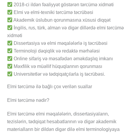
2018-ci ildən fəaliyyət göstərən tərcümə xidməti
Elmi və elmi-texniki tərcümə təcrübəsi
Akademik üslubun qorunmasına xüsusi diqqət
İngilis, rus, türk, alman və digər dillərdə elmi tərcümə
xidməti
Dissertasiya və elmi məqalələrlə iş təcrübəsi
Terminoloji dəqiqlik və redaktə mərhələsi
Online sifariş və məsafədən əməkdaşlıq imkanı
Məxfilik və müəllif hüquqlarının qorunması
Universitetlər və tədqiqatçılarla iş təcrübəsi.
Elmi tərcümə ilə bağlı çox verilən suallar
Elmi tərcümə nədir?
Elmi tərcümə elmi məqalələrin, dissertasiyaların,
tezislərin, tədqiqat hesabatlarının və digər akademik
materialların bir dildən digər dilə elmi terminologiyaya