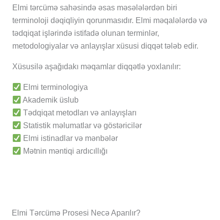
Elmi tərcümə sahəsində əsas məsələlərdən biri
terminoloji dəqiqliyin qorunmasıdır. Elmi məqalələrdə və
tədqiqat işlərində istifadə olunan terminlər,
metodologiyalar və anlayışlar xüsusi diqqət tələb edir.
Xüsusilə aşağıdakı məqamlar diqqətlə yoxlanılır:
Elmi terminologiya
Akademik üslub
Tədqiqat metodları və anlayışları
Statistik məlumatlar və göstəricilər
Elmi istinadlar və mənbələr
Mətnin məntiqi ardıcıllığı
Elmi Tərcümə Prosesi Necə Aparılır?