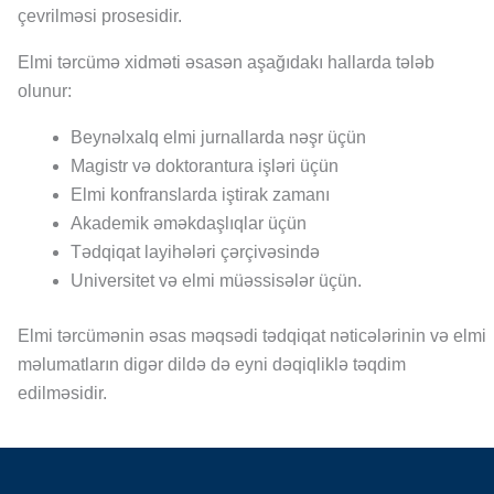
çevrilməsi prosesidir.
Elmi tərcümə xidməti əsasən aşağıdakı hallarda tələb
olunur:
Beynəlxalq elmi jurnallarda nəşr üçün
Magistr və doktorantura işləri üçün
Elmi konfranslarda iştirak zamanı
Akademik əməkdaşlıqlar üçün
Tədqiqat layihələri çərçivəsində
Universitet və elmi müəssisələr üçün.
Elmi tərcümənin əsas məqsədi tədqiqat nəticələrinin və elmi
məlumatların digər dildə də eyni dəqiqliklə təqdim
edilməsidir.