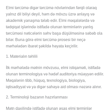
Elmi tərcümə digər tərcümə növlərindən fərqli olaraq
yalnız dil biliyi deyil, həm də mövzu üzrə anlayış və
akademik yanaşma tələb edir. Elmi məqalələrdə və
tədqiqat işlərində istifadə olunan terminlərin yanlış
tərcüməsi nəticələrin səhv başa düşülməsinə səbəb ola
bilər. Buna görə elmi tərcümə prosesi bir neçə
mərhələdən ibarət şəkildə həyata keçirilir.
1. Materialın təhlili
İlk mərhələdə mətnin mövzusu, elmi istiqaməti, istifadə
olunan terminologiya və hədəf auditoriya müəyyən edilir.
Məqalənin tibb, hüquq, texnologiya, biologiya,
iqtisadiyyat və ya digər sahəyə aid olması nəzərə alınır.
2. Terminoloji bazanın hazırlanması
Mətn daxilində istifadə olunan əsas elmi terminlər