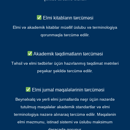
Elmi kitabların tərcüməsi
Elmi və akademik kitablar müəllif üslubu və terminologiya
qorunmaqla tərcümə edilir.
Akademik təqdimatların tərcüməsi
Təhsil və elmi tədbirlər üçün hazırlanmış təqdimat mətnləri
peşəkar şəkildə tərcümə edilir.
Elmi jurnal məqalələrinin tərcüməsi
Beynəlxalq və yerli elmi jurnallarda nəşr üçün nəzərdə
tutulmuş məqalələr akademik standartlar və elmi
terminologiya nəzərə alınaraq tərcümə edilir. Məqalənin
elmi məzmunu, istinad sistemi və üslubu maksimum
dərəcədə qorunur.