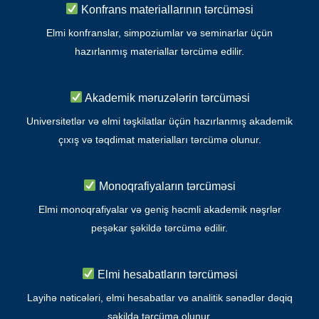
Konfrans materiallarının tərcüməsi
Elmi konfranslar, simpoziumlar və seminarlar üçün
hazırlanmış materiallar tərcümə edilir.
Akademik məruzələrin tərcüməsi
Universitetlər və elmi təşkilatlar üçün hazırlanmış akademik
çıxış və təqdimat materialları tərcümə olunur.
Monoqrafiyaların tərcüməsi
Elmi monoqrafiyalar və geniş həcmli akademik nəşrlər
peşəkar şəkildə tərcümə edilir.
Elmi hesabatların tərcüməsi
Layihə nəticələri, elmi hesabatlar və analitik sənədlər dəqiq
şəkildə tərcümə olunur.