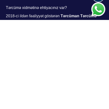
Tərcümə xidmətinə ehtiyacınız var?
2018-ci ildən fəaliyyət göstərən
Tərcüman Tərcümə
Mərkəzi
fiziki şəxslər, şirkətlər və təşkilatlar üçün
peşəkar tərcümə xidmətləri təqdim edir. Bu günə qədər
Azərbaycanla yanaşı Rusiya, Ukrayna, Qazaxıstan,
Gürcüstan, Polşa, İtaliya, Almaniya, ABŞ, Çin və digər
ölkələrdən daxil olan sifarişləri uğurla icra etmişik.
Yazılı tərcümə
Şifahi tərcümə
Sinxron tərcümə
Bələdçi-tərcüməçi xidməti
15-dən çox dil istiqaməti
Hüquqi, texniki, tibbi, elmi, maliyyə və digər sahələr üzrə
tərcümə xidmətləri haqqında məlumat almaq üçün
sorğunuzu göndərin. Mütəxəssislərimiz qısa müddətdə