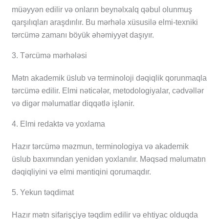
müəyyən edilir və onların beynəlxalq qəbul olunmuş
qarşılıqları araşdırılır. Bu mərhələ xüsusilə elmi-texniki
tərcümə zamanı böyük əhəmiyyət daşıyır.
3. Tərcümə mərhələsi
Mətn akademik üslub və terminoloji dəqiqlik qorunmaqla
tərcümə edilir. Elmi nəticələr, metodologiyalar, cədvəllər
və digər məlumatlar diqqətlə işlənir.
4. Elmi redaktə və yoxlama
Hazır tərcümə məzmun, terminologiya və akademik
üslub baxımından yenidən yoxlanılır. Məqsəd məlumatın
dəqiqliyini və elmi məntiqini qorumaqdır.
5. Yekun təqdimat
Hazır mətn sifarişçiyə təqdim edilir və ehtiyac olduqda