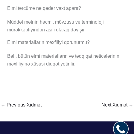
Elmi tərcümə nə qədər vaxt aparır?
Müddət mətnin həcmi, mövzusu və terminoloji
mürəkkəbliyindən asılı olaraq dəyişir.
Elmi materialların məxfiliyi qorunurmu?
Bəli, bütün elmi materialların və tədqiqat nəticələrinin
məxfiliyinə xüsusi diqqət yetirilir.
←
Previous Xidmət
Next Xidmət
→