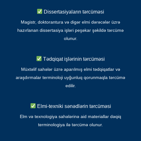
Dissertasiyaların tərcüməsi
Magistr, doktorantura və digər elmi dərəcələr üzrə
hazırlanan dissertasiya işləri peşəkar şəkildə tərcümə
olunur.
Tədqiqat işlərinin tərcüməsi
Müxtəlif sahələr üzrə aparılmış elmi tədqiqatlar və
araşdırmalar terminoloji uyğunluq qorunmaqla tərcümə
edilir.
Elmi-texniki sənədlərin tərcüməsi
Elm və texnologiya sahələrinə aid materiallar dəqiq
terminologiya ilə tərcümə olunur.