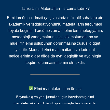
Hansı Elmi Materialları Tərcümə Edirik?
Elmi tərcümə xidməti çərçivəsində müxtəlif sahələrə aid
akademik və tədqiqat yönümlü materialların tərcüməsi
həyata keçirilir. Tərcümə zamanı elmi terminologiyanın,
metodoloji yanaşmaların, statistik məlumatların və
müəllifin elmi üslubunun qorunmasına xüsusi diqqət
yetirilir. Məqsəd elmi məlumatların və tədqiqat
nəticələrinin digər dildə də eyni dəqiqlik və aydınlıqla
təqdim olunmasını təmin etməkdir.
Elmi məqalələrin tərcüməsi
Beynəlxalq və yerli jurnallar üçün hazırlanmış elmi
məqalələr akademik üslub qorunmaqla tərcümə edilir.