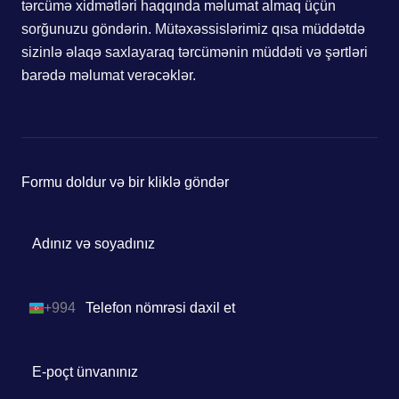
tərcümə xidmətləri haqqında məlumat almaq üçün
sorğunuzu göndərin. Mütəxəssislərimiz qısa müddətdə
sizinlə əlaqə saxlayaraq tərcümənin müddəti və şərtləri
barədə məlumat verəcəklər.
Formu doldur və bir kliklə göndər
+994
Azerbaijan
+994