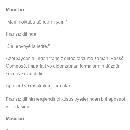
Məsələn:
“Mən məktubu göndərmişəm.”
Fransız dilində:
“J’ai envoyé la lettre.”
Azərbaycan dilindən fransız dilinə tərcümə zamanı Passé
Composé, Imparfait və digər zaman formalarının düzgün
seçilməsi vacibdir.
Apostrof və qısaldılmış formalar
Fransız dilinin fərqləndirici xüsusiyyətlərindən biri apostrof
istifadəsidir.
Məsələn: