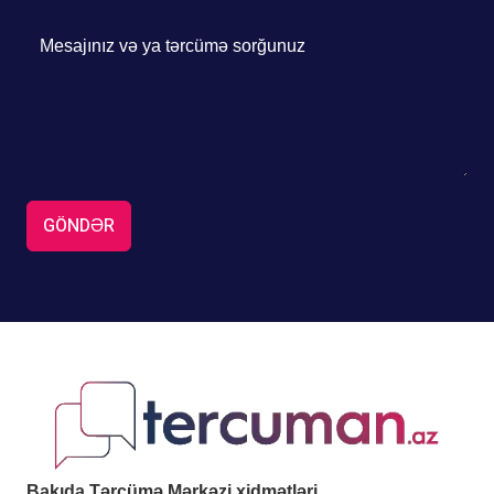
GÖNDƏR
Bakıda Tərcümə Mərkəzi xidmətləri