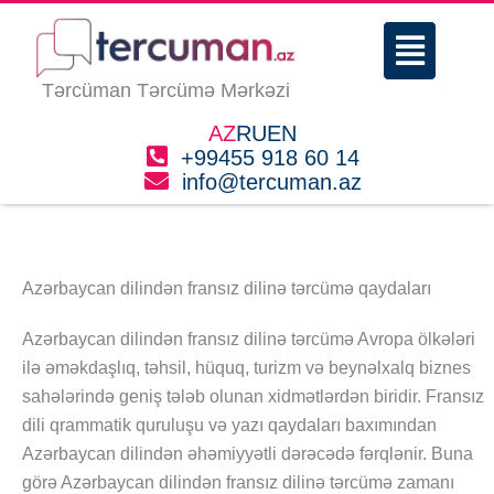
Skip
Menu
to
content
Tərcüman Tərcümə Mərkəzi
AZ
RU
EN
+99455 918 60 14
info@tercuman.az
Azərbaycan dilindən fransız dilinə tərcümə qaydaları
Azərbaycan dilindən fransız dilinə tərcümə Avropa ölkələri
ilə əməkdaşlıq, təhsil, hüquq, turizm və beynəlxalq biznes
sahələrində geniş tələb olunan xidmətlərdən biridir. Fransız
dili qrammatik quruluşu və yazı qaydaları baxımından
Azərbaycan dilindən əhəmiyyətli dərəcədə fərqlənir. Buna
görə Azərbaycan dilindən fransız dilinə tərcümə zamanı