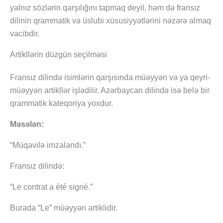
yalnız sözlərin qarşılığını tapmaq deyil, həm də fransız
dilinin qrammatik və üslubi xüsusiyyətlərini nəzərə almaq
vacibdir.
Artikllərin düzgün seçilməsi
Fransız dilində isimlərin qarşısında müəyyən və ya qeyri-
müəyyən artikllər işlədilir. Azərbaycan dilində isə belə bir
qrammatik kateqoriya yoxdur.
Məsələn:
“Müqavilə imzalandı.”
Fransız dilində:
“Le contrat a été signé.”
Burada “Le” müəyyən artiklidir.