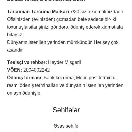
Tərcüman Tərcümə Mərkəzi
7/30 sizin xidmətinizdədir.
Ofisinizdən (evinizdən) çıxmadan belə sadəcə bir-iki
toxunuşla sifarişinizi göndərə, ödəniş edərək xidmət ala
bilərsiz.
Dünyanın istənilən yerindən mümkündür. Hər şey çox
asandır.
Təsisçi və rəhbər:
Heydər Misgərli
VÖEN:
2004002242
Ödəniş forması:
Bank köçürmə, Mobil post terminal,
rəsmi ödəniş terminalları və dünyanın istənilən yerindən
onlayn ödənişlə.
Səhifələr
Əsas səhifə