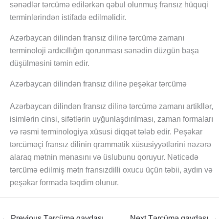
sənədlər tərcümə edilərkən qəbul olunmuş fransız hüquqi
terminlərindən istifadə edilməlidir.
Azərbaycan dilindən fransız dilinə tərcümə zamanı
terminoloji ardıcıllığın qorunması sənədin düzgün başa
düşülməsini təmin edir.
Azərbaycan dilindən fransız dilinə peşəkar tərcümə
Azərbaycan dilindən fransız dilinə tərcümə zamanı artikllər,
isimlərin cinsi, sifətlərin uyğunlaşdırılması, zaman formaları
və rəsmi terminologiya xüsusi diqqət tələb edir. Peşəkar
tərcüməçi fransız dilinin qrammatik xüsusiyyətlərini nəzərə
alaraq mətnin mənasını və üslubunu qoruyur. Nəticədə
tərcümə edilmiş mətn fransızdilli oxucu üçün təbii, aydın və
peşəkar formada təqdim olunur.
←
Previous Tərcümə qaydası
Next Tərcümə qaydası
→