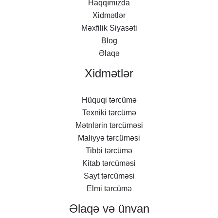
Haqqımızda
Xidmətlər
Məxfilik Siyasəti
Blog
Əlaqə
Xidmətlər
Hüquqi tərcümə
Texniki tərcümə
Mətnlərin tərcüməsi
Maliyyə tərcüməsi
Tibbi tərcümə
Kitab tərcüməsi
Sayt tərcüməsi
Elmi tərcümə
Əlaqə və ünvan