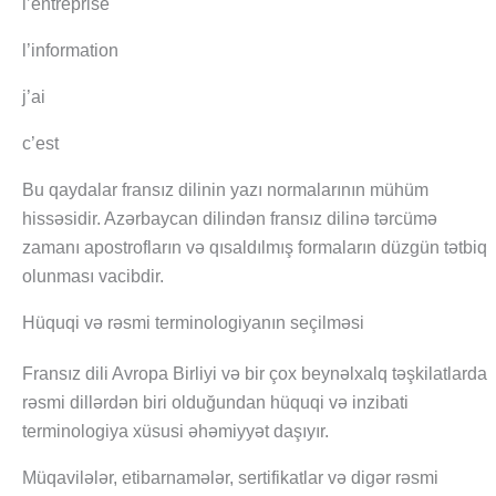
l’entreprise
l’information
j’ai
c’est
Bu qaydalar fransız dilinin yazı normalarının mühüm
hissəsidir. Azərbaycan dilindən fransız dilinə tərcümə
zamanı apostrofların və qısaldılmış formaların düzgün tətbiq
olunması vacibdir.
Hüquqi və rəsmi terminologiyanın seçilməsi
Fransız dili Avropa Birliyi və bir çox beynəlxalq təşkilatlarda
rəsmi dillərdən biri olduğundan hüquqi və inzibati
terminologiya xüsusi əhəmiyyət daşıyır.
Müqavilələr, etibarnamələr, sertifikatlar və digər rəsmi