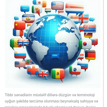
Tibbi sənədlərin müxtəlif dillərə düzgün və terminoloji
uyğun şəkildə tərcümə olunması beynəlxalq səhiyyə və