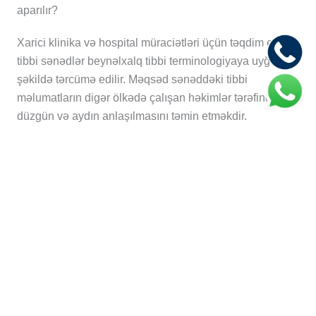
aparılır?
Xarici klinika və hospital müraciətləri üçün təqdim edilən
tibbi sənədlər beynəlxalq tibbi terminologiyaya uyğun
şəkildə tərcümə edilir. Məqsəd sənəddəki tibbi
məlumatların digər ölkədə çalışan həkimlər tərəfindən
düzgün və aydın anlaşılmasını təmin etməkdir.
Tibbi analiz nəticələrinin tərcüməsi neçə gün çəkir?
Tərcümə müddəti sənədin həcmindən, tibbi
mövzusundan və dil istiqamətindən asılı olaraq dəyişə
bilər. Kiçik həcmli analiz nəticələri və tibbi arayışlar bəzi
hallarda daha qısa müddətdə təhvil verilə bilər.
Tibbi sənədləri online göndərmək mümkündür?
Bəli, tibbi sənədlər PDF, Word, scan və ya foto
formatında online şəkildə göndərilə bilər. Bu xüsusilə