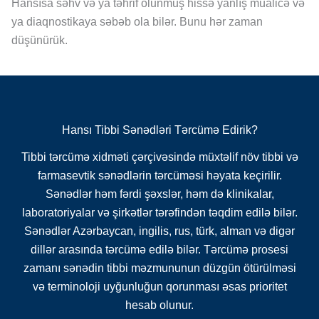
Hansısa səhv və ya təhrif olunmuş hissə yanlış müalicə və
ya diaqnostikaya səbəb ola bilər. Bunu hər zaman
düşünürük.
Hansı Tibbi Sənədləri Tərcümə Edirik?
Tibbi tərcümə xidməti çərçivəsində müxtəlif növ tibbi və
farmasevtik sənədlərin tərcüməsi həyata keçirilir.
Sənədlər həm fərdi şəxslər, həm də klinikalar,
laboratoriyalar və şirkətlər tərəfindən təqdim edilə bilər.
Sənədlər Azərbaycan, ingilis, rus, türk, alman və digər
dillər arasında tərcümə edilə bilər. Tərcümə prosesi
zamanı sənədin tibbi məzmununun düzgün ötürülməsi
və terminoloji uyğunluğun qorunması əsas prioritet
hesab olunur.