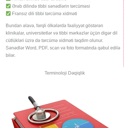
Ərəb dilində tibbi sənədlərin tərcüməsi
Fransız dili tibbi tərcümə xidməti
Bundan əlavə, fərqli ölkələrdə fəaliyyət göstərən
klinikalar, universitetlər və tibbi mərkəzlər üçün digər dil
cütlükləri üzrə də tərcümə xidməti təqdim olunur.
Sənədlər Word, PDF, scan və foto formatında qəbul edilə
bilər.
Terminoloji Dəqiqlik