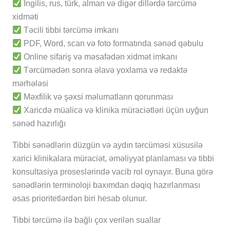
İngilis, rus, türk, alman və digər dillərdə tərcümə
xidməti
Təcili tibbi tərcümə imkanı
PDF, Word, scan və foto formatında sənəd qəbulu
Online sifariş və məsafədən xidmət imkanı
Tərcümədən sonra əlavə yoxlama və redaktə
mərhələsi
Məxfilik və şəxsi məlumatların qorunması
Xaricdə müalicə və klinika müraciətləri üçün uyğun
sənəd hazırlığı
Tibbi sənədlərin düzgün və aydın tərcüməsi xüsusilə
xarici klinikalara müraciət, əməliyyat planlaması və tibbi
konsultasiya proseslərində vacib rol oynayır. Buna görə
sənədlərin terminoloji baxımdan dəqiq hazırlanması
əsas prioritetlərdən biri hesab olunur.
Tibbi tərcümə ilə bağlı çox verilən suallar