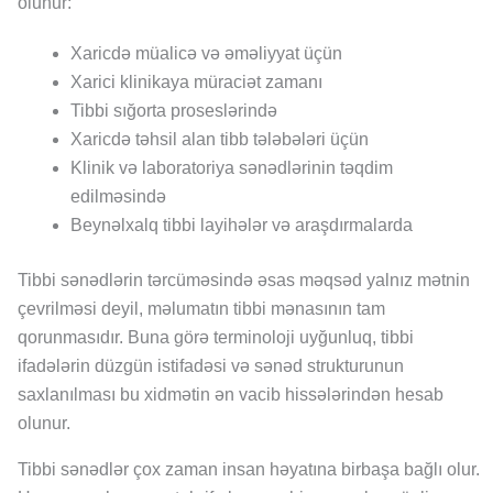
olunur:
Xaricdə müalicə və əməliyyat üçün
Xarici klinikaya müraciət zamanı
Tibbi sığorta proseslərində
Xaricdə təhsil alan tibb tələbələri üçün
Klinik və laboratoriya sənədlərinin təqdim
edilməsində
Beynəlxalq tibbi layihələr və araşdırmalarda
Tibbi sənədlərin tərcüməsində əsas məqsəd yalnız mətnin
çevrilməsi deyil, məlumatın tibbi mənasının tam
qorunmasıdır. Buna görə terminoloji uyğunluq, tibbi
ifadələrin düzgün istifadəsi və sənəd strukturunun
saxlanılması bu xidmətin ən vacib hissələrindən hesab
olunur.
Tibbi sənədlər çox zaman insan həyatına birbaşa bağlı olur.