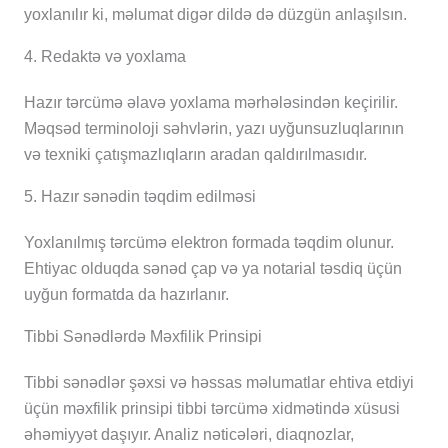
yoxlanılır ki, məlumat digər dildə də düzgün anlaşılsın.
4. Redaktə və yoxlama
Hazır tərcümə əlavə yoxlama mərhələsindən keçirilir.
Məqsəd terminoloji səhvlərin, yazı uyğunsuzluqlarının
və texniki çatışmazlıqların aradan qaldırılmasıdır.
5. Hazır sənədin təqdim edilməsi
Yoxlanılmış tərcümə elektron formada təqdim olunur.
Ehtiyac olduqda sənəd çap və ya notarial təsdiq üçün
uyğun formatda da hazırlanır.
Tibbi Sənədlərdə Məxfilik Prinsipi
Tibbi sənədlər şəxsi və həssas məlumatlar ehtiva etdiyi
üçün məxfilik prinsipi tibbi tərcümə xidmətində xüsusi
əhəmiyyət daşıyır. Analiz nəticələri, diaqnozlar,