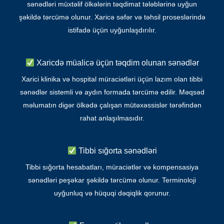
sənədləri müxtəlif ölkələrin təqdimat tələblərinə uyğun
şəkildə tərcümə olunur. Xaricə səfər və təhsil proseslərində
istifadə üçün uyğunlaşdırılır.
Xaricdə müalicə üçün təqdim olunan sənədlər
Xarici klinika və hospital müraciətləri üçün lazım olan tibbi
sənədlər sistemli və aydın formada tərcümə edilir. Məqsəd
məlumatın digər ölkədə çalışan mütəxəssislər tərəfindən
rahat anlaşılmasıdır.
Tibbi sığorta sənədləri
Tibbi sığorta hesabatları, müraciətlər və kompensasiya
sənədləri peşəkar şəkildə tərcümə olunur. Terminoloji
uyğunluq və hüquqi dəqiqlik qorunur.