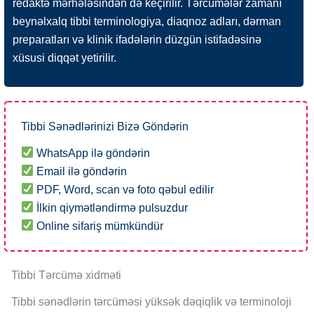
redaktə mərhələsindən də keçirilir. Tərcümələr zamanı
beynəlxalq tibbi terminologiya, diaqnoz adları, dərman
preparatları və klinik ifadələrin düzgün istifadəsinə
xüsusi diqqət yetirilir.
Tibbi Sənədlərinizi Bizə Göndərin
WhatsApp ilə göndərin
Email ilə göndərin
PDF, Word, scan və foto qəbul edilir
İlkin qiymətləndirmə pulsuzdur
Online sifariş mümkündür
Tibbi Tərcümə xidməti
Tibbi sənədlərin tərcüməsi yüksək dəqiqlik və terminoloji