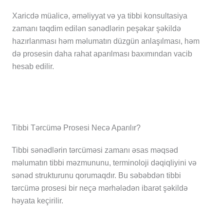
Xaricdə müalicə, əməliyyat və ya tibbi konsultasiya
zamanı təqdim edilən sənədlərin peşəkar şəkildə
hazırlanması həm məlumatın düzgün anlaşılması, həm
də prosesin daha rahat aparılması baxımından vacib
hesab edilir.
Tibbi Tərcümə Prosesi Necə Aparılır?
Tibbi sənədlərin tərcüməsi zamanı əsas məqsəd
məlumatın tibbi məzmununu, terminoloji dəqiqliyini və
sənəd strukturunu qorumaqdır. Bu səbəbdən tibbi
tərcümə prosesi bir neçə mərhələdən ibarət şəkildə
həyata keçirilir.