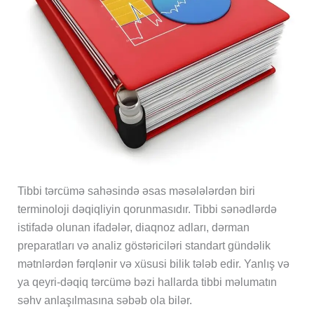
Tibbi tərcümə sahəsində əsas məsələlərdən biri
terminoloji dəqiqliyin qorunmasıdır. Tibbi sənədlərdə
istifadə olunan ifadələr, diaqnoz adları, dərman
preparatları və analiz göstəriciləri standart gündəlik
mətnlərdən fərqlənir və xüsusi bilik tələb edir. Yanlış və
ya qeyri-dəqiq tərcümə bəzi hallarda tibbi məlumatın
səhv anlaşılmasına səbəb ola bilər.