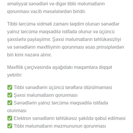
əməliyyat sənədləri və digər tibbi məlumatların
qorunması vacib məsələlərdən biridir.
Tibbi tərcümə xidməti zamanı təqdim olunan sənədlər
yalnız tərcümə məqsədilə istifadə olunur və üçüncü
şəxslərlə paylaşılmır. Şəxsi məlumatların təhlükəsizliyi
və sənədlərin məxfiliyinin qorunması əsas prinsiplərdən
biri kimi nəzərə alınır.
Məxfilik çərçivəsində aşağıdakı məqamlara diqqət
yetirilir:
Tibbi sənədlərin üçüncü tərəflərə ötürülməməsi
Şəxsi məlumatların qorunması
Sənədlərin yalnız tərcümə məqsədilə istifadə
olunması
Elektron sənədlərin təhlükəsiz şəkildə qəbul edilməsi
Tibbi məlumatların məzmununun qorunması