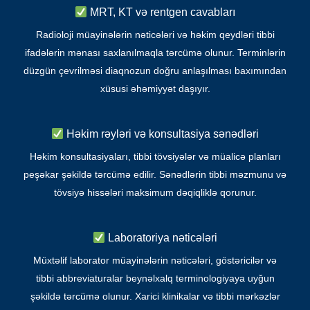
MRT, KT və rentgen cavabları
Radioloji müayinələrin nəticələri və həkim qeydləri tibbi
ifadələrin mənası saxlanılmaqla tərcümə olunur. Terminlərin
düzgün çevrilməsi diaqnozun doğru anlaşılması baxımından
xüsusi əhəmiyyət daşıyır.
Həkim rəyləri və konsultasiya sənədləri
Həkim konsultasiyaları, tibbi tövsiyələr və müalicə planları
peşəkar şəkildə tərcümə edilir. Sənədlərin tibbi məzmunu və
tövsiyə hissələri maksimum dəqiqliklə qorunur.
Laboratoriya nəticələri
Müxtəlif laborator müayinələrin nəticələri, göstəricilər və
tibbi abbreviaturalar beynəlxalq terminologiyaya uyğun
şəkildə tərcümə olunur. Xarici klinikalar və tibbi mərkəzlər