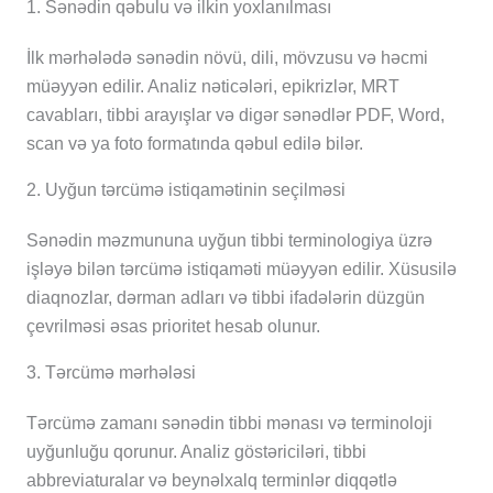
1. Sənədin qəbulu və ilkin yoxlanılması
İlk mərhələdə sənədin növü, dili, mövzusu və həcmi
müəyyən edilir. Analiz nəticələri, epikrizlər, MRT
cavabları, tibbi arayışlar və digər sənədlər PDF, Word,
scan və ya foto formatında qəbul edilə bilər.
2. Uyğun tərcümə istiqamətinin seçilməsi
Sənədin məzmununa uyğun tibbi terminologiya üzrə
işləyə bilən tərcümə istiqaməti müəyyən edilir. Xüsusilə
diaqnozlar, dərman adları və tibbi ifadələrin düzgün
çevrilməsi əsas prioritet hesab olunur.
3. Tərcümə mərhələsi
Tərcümə zamanı sənədin tibbi mənası və terminoloji
uyğunluğu qorunur. Analiz göstəriciləri, tibbi
abbreviaturalar və beynəlxalq terminlər diqqətlə