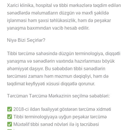
Xarici klinika, hospital və tibbi mərkəzlərə təqdim edilən
sənədlərdə məlumatların düzgün və məxfi şəkildə
işlənməsi həm şəxsi təhlükəsizlik, həm də peşəkar
yanaşma baxımından vacib hesab edilir.
Niyə Bizi Seçirlər?
Tibbi tərcümə sahəsində düzgün terminologiya, diqqətli
yanaşma və sənədlərin vaxtında hazırlanması böyük
əhəmiyyət daşıyır. Bu səbəbdən tibbi sənədlərin
tərcüməsi zamanı həm məzmun dəqiqliyi, həm də
təqdimat keyfiyyəti xüsusi diqqətlə qorunur.
Tərcüman Tərcümə Mərkəzinin seçilmə səbəbləri:
2018-ci ildən fəaliyyət göstərən tərcümə xidməti
Tibbi terminologiyaya uyğun peşəkar tərcümə
Müxtəlif tibbi sənəd növləri ilə iş təcrübəsi