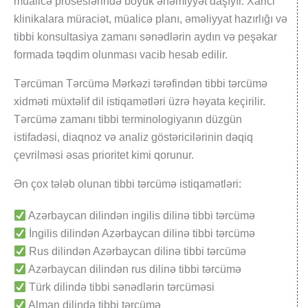
müalicə proseslərində böyük əhəmiyyət daşıyır. Xarici
klinikalara müraciət, müalicə planı, əməliyyat hazırlığı və
tibbi konsultasiya zamanı sənədlərin aydın və peşəkar
formada təqdim olunması vacib hesab edilir.
Tərcüman Tərcümə Mərkəzi tərəfindən tibbi tərcümə
xidməti müxtəlif dil istiqamətləri üzrə həyata keçirilir.
Tərcümə zamanı tibbi terminologiyanın düzgün
istifadəsi, diaqnoz və analiz göstəricilərinin dəqiq
çevrilməsi əsas prioritet kimi qorunur.
Ən çox tələb olunan tibbi tərcümə istiqamətləri:
Azərbaycan dilindən ingilis dilinə tibbi tərcümə
İngilis dilindən Azərbaycan dilinə tibbi tərcümə
Rus dilindən Azərbaycan dilinə tibbi tərcümə
Azərbaycan dilindən rus dilinə tibbi tərcümə
Türk dilində tibbi sənədlərin tərcüməsi
Alman dilində tibbi tərcümə