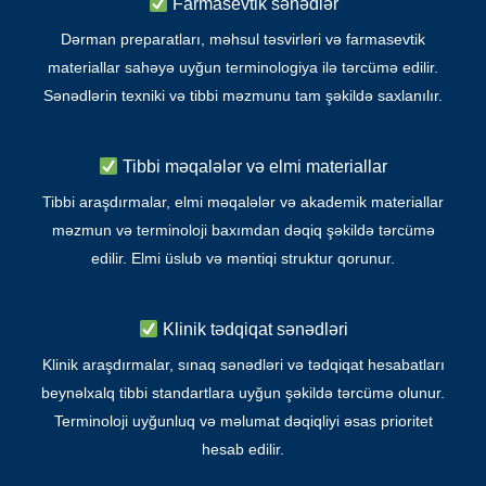
Farmasevtik sənədlər
Dərman preparatları, məhsul təsvirləri və farmasevtik
materiallar sahəyə uyğun terminologiya ilə tərcümə edilir.
Sənədlərin texniki və tibbi məzmunu tam şəkildə saxlanılır.
Tibbi məqalələr və elmi materiallar
Tibbi araşdırmalar, elmi məqalələr və akademik materiallar
məzmun və terminoloji baxımdan dəqiq şəkildə tərcümə
edilir. Elmi üslub və məntiqi struktur qorunur.
Klinik tədqiqat sənədləri
Klinik araşdırmalar, sınaq sənədləri və tədqiqat hesabatları
beynəlxalq tibbi standartlara uyğun şəkildə tərcümə olunur.
Terminoloji uyğunluq və məlumat dəqiqliyi əsas prioritet
hesab edilir.