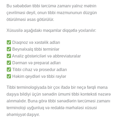
Bu səbəbdən tibbi tərcümə zamanı yalnız mətnin
çevrilməsi deyil, onun tibbi məzmununun düzgün
ötürülməsi əsas götürülür.
Xüsusilə aşağıdakı məqamlar diqqətlə yoxlanılır:
Diaqnoz və xəstəlik adları
Beynəlxalq tibbi terminlər
Analiz göstəriciləri və abbreviaturalar
Dərman və preparat adları
Tibbi cihaz və prosedur adları
Həkim qeydləri və tibbi rəylər
Tibbi terminologiyada bir çox ifadə bir neçə fərqli məna
daşıya bildiyi üçün sənədin ümumi tibbi konteksti nəzərə
alınmalıdır. Buna görə tibbi sənədlərin tərcüməsi zamanı
terminoloji uyğunluq və redaktə mərhələsi xüsusi
əhəmiyyət daşıyır.