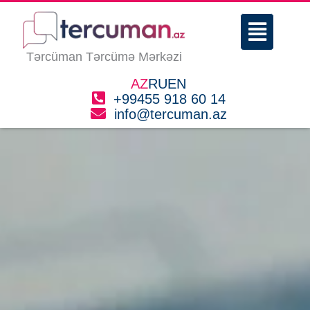
Skip
Menu
to
content
Tərcüman Tərcümə Mərkəzi
AZ
RU
EN
+99455 918 60 14
info@tercuman.az