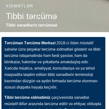
XIDMƏTLƏR
Tibbi tərcümə
Tibbi sənədlərin tərcüməsi
Tərcüman Tərcümə Mərkəzi
2018-ci ildən müxtəlif
sahələr üzrə peşəkar tərcümə xidmətləri göstərir və tibbi
tərcümə istiqamətində həm fərdi şəxslər, həm də
klinikalar, həkimlər və şirkətlərlə əməkdaşlıq edir.
Xaricdə müalicə, əməliyyat, konsultasiya və ya təhsil
məqsədilə təqdim edilən tibbi sənədlərin terminoloji
baxımdan düzgün və aydın formada tərcümə olunması
xüsusi diqqətlə həyata keçirilir.
Tibbi tərcümə xidmətimiz
çərçivəsində sənədlər
müxtəlif dillər arasında tərcümə edilir və ehtiyac olduqda