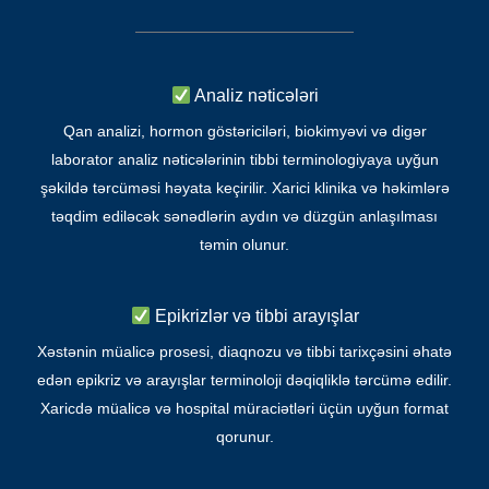
Analiz nəticələri
Qan analizi, hormon göstəriciləri, biokimyəvi və digər
laborator analiz nəticələrinin tibbi terminologiyaya uyğun
şəkildə tərcüməsi həyata keçirilir. Xarici klinika və həkimlərə
təqdim ediləcək sənədlərin aydın və düzgün anlaşılması
təmin olunur.
Epikrizlər və tibbi arayışlar
Xəstənin müalicə prosesi, diaqnozu və tibbi tarixçəsini əhatə
edən epikriz və arayışlar terminoloji dəqiqliklə tərcümə edilir.
Xaricdə müalicə və hospital müraciətləri üçün uyğun format
qorunur.