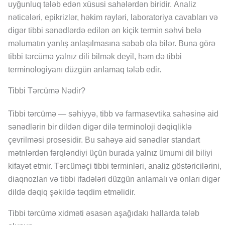
uyğunluq tələb edən xüsusi sahələrdən biridir. Analiz
nəticələri, epikrizlər, həkim rəyləri, laboratoriya cavabları və
digər tibbi sənədlərdə edilən ən kiçik termin səhvi belə
məlumatın yanlış anlaşılmasına səbəb ola bilər. Buna görə
tibbi tərcümə yalnız dili bilmək deyil, həm də tibbi
terminologiyanı düzgün anlamaq tələb edir.
Tibbi Tərcümə Nədir?
Tibbi tərcümə — səhiyyə, tibb və farmasevtika sahəsinə aid
sənədlərin bir dildən digər dilə terminoloji dəqiqliklə
çevrilməsi prosesidir. Bu sahəyə aid sənədlər standart
mətnlərdən fərqləndiyi üçün burada yalnız ümumi dil biliyi
kifayət etmir. Tərcüməçi tibbi terminləri, analiz göstəricilərini,
diaqnozları və tibbi ifadələri düzgün anlamalı və onları digər
dildə dəqiq şəkildə təqdim etməlidir.
Tibbi tərcümə xidməti əsasən aşağıdakı hallarda tələb