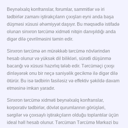
Beynəlxalq konfranslar, forumlar, sammitlər və iri
tədbirlər zamanı iştirakçıların çıxışları eyni anda başa
düşməsi xüsusi əhəmiyyət daşıyır. Bu məqsədlə istifadə
olunan sinxron tərcümə xidməti nitqin danışıldığı anda
digər dilə çevrilməsini təmin edir.
Sinxron tərcümə ən mürəkkəb tərcümə növlərindən
hesab olunur və yüksək dil bilikləri, sürətli düşünmə
bacarığı və xüsusi hazırlıq tələb edir. Tərcüməçi çıxışı
dinləyərək onu bir neçə saniyəlik gecikmə ilə digər dilə
ötürür. Bu isə tədbirin fasiləsiz və effektiv şəkildə davam
etməsinə imkan yaradır.
Sinxron tərcümə xidməti beynəlxalq konfranslar,
korporativ tədbirlər, dövlət qurumlarının görüşləri,
sərgilər və çoxsaylı iştirakçıların olduğu toplantılar üçün
ideal həll hesab olunur. Tərcüman Tərcümə Mərkəzi bu