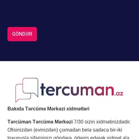
GÖNDƏR
Bakıda Tərcümə Mərkəzi xidmətləri
Tərcüman Tərcümə Mərkəzi
7/30 sizin xidmətinizdədir.
Ofisinizdən (evinizdən) çıxmadan belə sadəcə bir-iki
toxunuşla sifarişinizi göndərə, ödəniş edərək xidmət ala