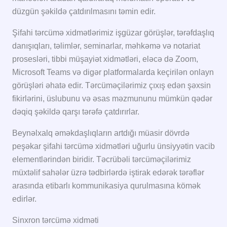
düzgün şəkildə çatdırılmasını təmin edir.
Şifahi tərcümə xidmətlərimiz işgüzar görüşlər, tərəfdaşlıq
danışıqları, təlimlər, seminarlar, məhkəmə və notariat
prosesləri, tibbi müşayiət xidmətləri, eləcə də Zoom,
Microsoft Teams və digər platformalarda keçirilən onlayn
görüşləri əhatə edir. Tərcüməçilərimiz çıxış edən şəxsin
fikirlərini, üslubunu və əsas məzmununu mümkün qədər
dəqiq şəkildə qarşı tərəfə çatdırırlar.
Beynəlxalq əməkdaşlıqların artdığı müasir dövrdə
peşəkar şifahi tərcümə xidmətləri uğurlu ünsiyyətin vacib
elementlərindən biridir. Təcrübəli tərcüməçilərimiz
müxtəlif sahələr üzrə tədbirlərdə iştirak edərək tərəflər
arasında etibarlı kommunikasiya qurulmasına kömək
edirlər.
Sinxron tərcümə xidməti