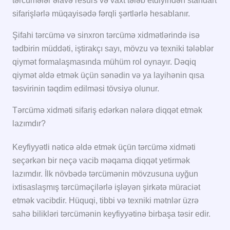
tərcümələr əlavə resurs və vaxt tələb etdiyindən standart
sifarişlərlə müqayisədə fərqli şərtlərlə hesablanır.
Şifahi tərcümə və sinxron tərcümə xidmətlərində isə
tədbirin müddəti, iştirakçı sayı, mövzu və texniki tələblər
qiymət formalaşmasında mühüm rol oynayır. Dəqiq
qiymət əldə etmək üçün sənədin və ya layihənin qısa
təsvirinin təqdim edilməsi tövsiyə olunur.
Tərcümə xidməti sifariş edərkən nələrə diqqət etmək
lazımdır?
Keyfiyyətli nəticə əldə etmək üçün tərcümə xidməti
seçərkən bir neçə vacib məqama diqqət yetirmək
lazımdır. İlk növbədə tərcümənin mövzusuna uyğun
ixtisaslaşmış tərcüməçilərlə işləyən şirkətə müraciət
etmək vacibdir. Hüquqi, tibbi və texniki mətnlər üzrə
sahə bilikləri tərcümənin keyfiyyətinə birbaşa təsir edir.