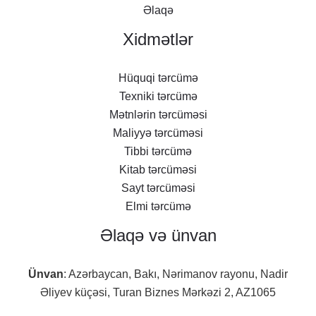
Əlaqə
Xidmətlər
Hüquqi tərcümə
Texniki tərcümə
Mətnlərin tərcüməsi
Maliyyə tərcüməsi
Tibbi tərcümə
Kitab tərcüməsi
Sayt tərcüməsi
Elmi tərcümə
Əlaqə və ünvan
Ünvan
: Azərbaycan, Bakı, Nərimanov rayonu, Nadir
Əliyev küçəsi, Turan Biznes Mərkəzi 2,
AZ1065