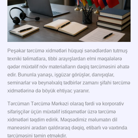
Peşəkar tərcümə xidmətləri hüquqi sənədlərdən tutmuş
texniki təlimatlara, tibbi arayışlardan elmi məqalələrə
qədər müxtəlif növ materialların dəqiq tərcüməsini əhatə
edir. Bununla yanaşı, işgüzar görüşlər, danışıqlar,
seminarlar və beynəlxalq tədbirlər zamanı şifahi tərcümə
xidmətlərinə də böyük ehtiyac yaranır.
Tərcüman Tərcümə Mərkəzi olaraq fərdi və korporativ
sifarişçilər üçün müxtəlif istiqamətlər üzrə tərcümə
xidmətləri təqdim edirik. Məqsədimiz məlumatın dil
maneəsini aradan qaldıraraq dəqiq, etibarlı və vaxtında
tərcüməsini təmin etməkdir.