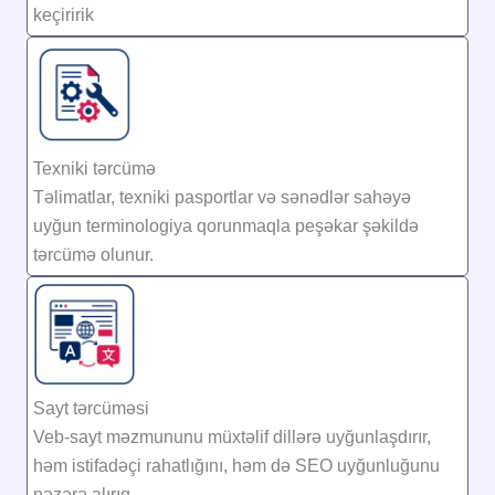
keçiririk
Texniki tərcümə
Təlimatlar, texniki pasportlar və sənədlər sahəyə
uyğun terminologiya qorunmaqla peşəkar şəkildə
tərcümə olunur.
Sayt tərcüməsi
Veb-sayt məzmununu müxtəlif dillərə uyğunlaşdırır,
həm istifadəçi rahatlığını, həm də SEO uyğunluğunu
nəzərə alırıq.