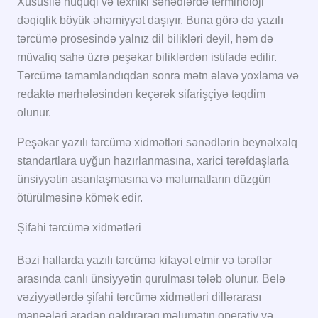
Xüsusilə hüquqi və texniki sənədlərdə terminoloji
dəqiqlik böyük əhəmiyyət daşıyır. Buna görə də yazılı
tərcümə prosesində yalnız dil bilikləri deyil, həm də
müvafiq sahə üzrə peşəkar biliklərdən istifadə edilir.
Tərcümə tamamlandıqdan sonra mətn əlavə yoxlama və
redaktə mərhələsindən keçərək sifarişçiyə təqdim
olunur.
Peşəkar yazılı tərcümə xidmətləri sənədlərin beynəlxalq
standartlara uyğun hazırlanmasına, xarici tərəfdaşlarla
ünsiyyətin asanlaşmasına və məlumatların düzgün
ötürülməsinə kömək edir.
Şifahi tərcümə xidmətləri
Bəzi hallarda yazılı tərcümə kifayət etmir və tərəflər
arasında canlı ünsiyyətin qurulması tələb olunur. Belə
vəziyyətlərdə şifahi tərcümə xidmətləri dillərarası
maneələri aradan qaldıraraq məlumatın operativ və