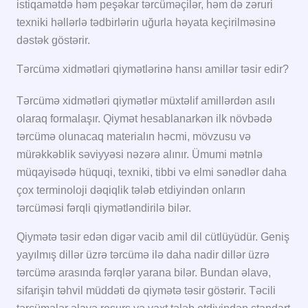
istiqamətdə həm peşəkar tərcüməçilər, həm də zəruri
texniki həllərlə tədbirlərin uğurla həyata keçirilməsinə
dəstək göstərir.
Tərcümə xidmətləri qiymətlərinə hansı amillər təsir edir?
Tərcümə xidmətləri qiymətlər müxtəlif amillərdən asılı
olaraq formalaşır. Qiymət hesablanarkən ilk növbədə
tərcümə olunacaq materialın həcmi, mövzusu və
mürəkkəblik səviyyəsi nəzərə alınır. Ümumi mətnlə
müqayisədə hüquqi, texniki, tibbi və elmi sənədlər daha
çox terminoloji dəqiqlik tələb etdiyindən onların
tərcüməsi fərqli qiymətləndirilə bilər.
Qiymətə təsir edən digər vacib amil dil cütlüyüdür. Geniş
yayılmış dillər üzrə tərcümə ilə daha nadir dillər üzrə
tərcümə arasında fərqlər yarana bilər. Bundan əlavə,
sifarişin təhvil müddəti də qiymətə təsir göstərir. Təcili