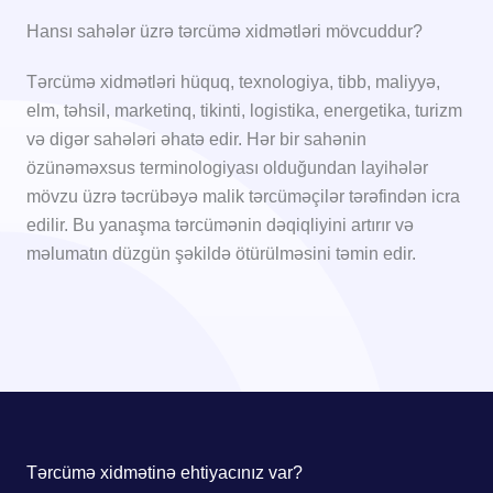
Hansı sahələr üzrə tərcümə xidmətləri mövcuddur?
Tərcümə xidmətləri hüquq, texnologiya, tibb, maliyyə,
elm, təhsil, marketinq, tikinti, logistika, energetika, turizm
və digər sahələri əhatə edir. Hər bir sahənin
özünəməxsus terminologiyası olduğundan layihələr
mövzu üzrə təcrübəyə malik tərcüməçilər tərəfindən icra
edilir. Bu yanaşma tərcümənin dəqiqliyini artırır və
məlumatın düzgün şəkildə ötürülməsini təmin edir.
Tərcümə xidmətinə ehtiyacınız var?