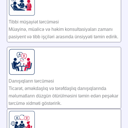
Tibbi müşayiət tərcüməsi
Müayinə, müalicə və həkim konsultasiyaları zamanı
pasiyent və tibb işçiləri arasında ünsiyyəti təmin edirik.
Danışıqların tərcüməsi
Ticarət, əməkdaşlıq və tərəfdaşlıq danışıqlarında
məlumatların düzgün ötürülməsini təmin edən peşəkar
tərcümə xidməti göstəririk.