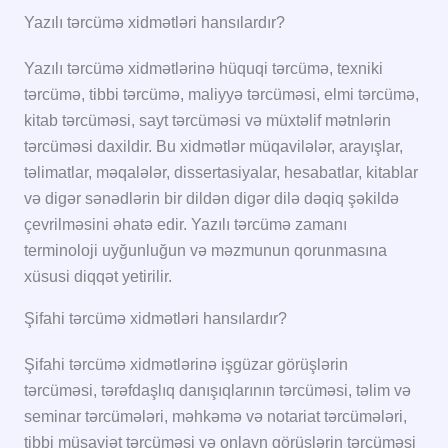
Yazılı tərcümə xidmətləri hansılardır?
Yazılı tərcümə xidmətlərinə hüquqi tərcümə, texniki
tərcümə, tibbi tərcümə, maliyyə tərcüməsi, elmi tərcümə,
kitab tərcüməsi, sayt tərcüməsi və müxtəlif mətnlərin
tərcüməsi daxildir. Bu xidmətlər müqavilələr, arayışlar,
təlimatlar, məqalələr, dissertasiyalar, hesabatlar, kitablar
və digər sənədlərin bir dildən digər dilə dəqiq şəkildə
çevrilməsini əhatə edir. Yazılı tərcümə zamanı
terminoloji uyğunluğun və məzmunun qorunmasına
xüsusi diqqət yetirilir.
Şifahi tərcümə xidmətləri hansılardır?
Şifahi tərcümə xidmətlərinə işgüzar görüşlərin
tərcüməsi, tərəfdaşlıq danışıqlarının tərcüməsi, təlim və
seminar tərcümələri, məhkəmə və notariat tərcümələri,
tibbi müşayiət tərcüməsi və onlayn görüşlərin tərcüməsi