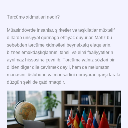
Tərcümə xidmətləri nədir?
Müasir dövrdə insanlar, şirkətlər və təşkilatlar müxtəlif
dillərdə ünsiyyət qurmağa ehtiyac duyurlar. Məhz bu
səbəbdən tərcümə xidmətləri beynəlxalq əlaqələrin,
biznes əməkdaşlıqlarının, təhsil və elmi fəaliyyətlərin
ayrılmaz hissəsinə çevrilib. Tərcümə yalnız sözləri bir
dildən digər dilə çevirmək deyil, həm də məlumatın
mənasını, üslubunu və məqsədini qoruyaraq qarşı tərəfə
düzgün şəkildə çatdırmaqdır.