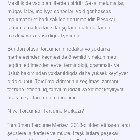
Məxfilik də vacib amillərdən biridir. Şəxsi məlumatlar,
müqavilələr, maliyyə sənədləri və digər həssas
məlumatlar etibarlı şəkildə qorunmalıdır. Peşəkar
tərcümə mərkəzləri sifarişçilərin məlumatlarının
məxfiliyinə xüsusi diqqət yetirirlər.
Bundan əlavə, tərcümənin redaktə və yoxlama
mərhələsindən keçməsi də önəmlidir. Yekun mətn
təqdim edilməzdən əvvəl terminoloji, qrammatik və
üslub baxımından yoxlanıldıqda daha yüksək keyfiyyət
əldə olunur. Tərcümə xidmətinin seçilməsi zamanı
təcrübə, etibarlılıq, təhvil müddəti və xidmət keyfiyyəti
əsas meyarlardan biri olmalıdır.
Niyə Tərcüman Tərcümə Mərkəzi?
Tərcüman Tərcümə Mərkəzi 2018-ci ildən etibarən fərdi
şəxslərə, şirkətlərə və müxtəlif təşkilatlara peşəkar