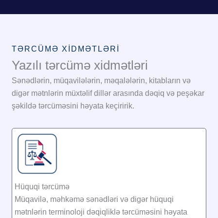
TƏRCÜMƏ XIDMƏTLƏRI
Yazılı tərcümə xidmətləri
Sənədlərin, müqavilələrin, məqalələrin, kitabların və
digər mətnlərin müxtəlif dillər arasında dəqiq və peşəkar
şəkildə tərcüməsini həyata keçiririk.
Hüquqi tərcümə
Müqavilə, məhkəmə sənədləri və digər hüquqi
mətnlərin terminoloji dəqiqliklə tərcüməsini həyata