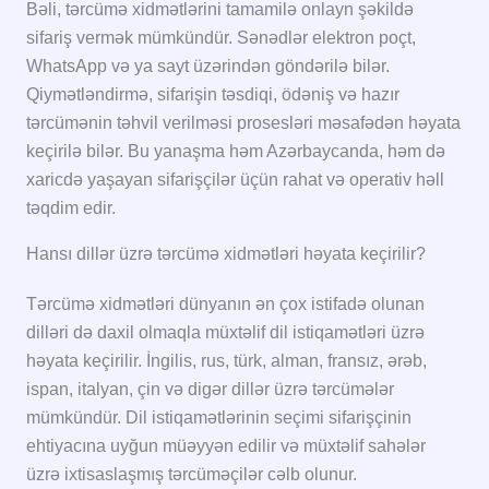
Bəli, tərcümə xidmətlərini tamamilə onlayn şəkildə
sifariş vermək mümkündür. Sənədlər elektron poçt,
WhatsApp və ya sayt üzərindən göndərilə bilər.
Qiymətləndirmə, sifarişin təsdiqi, ödəniş və hazır
tərcümənin təhvil verilməsi prosesləri məsafədən həyata
keçirilə bilər. Bu yanaşma həm Azərbaycanda, həm də
xaricdə yaşayan sifarişçilər üçün rahat və operativ həll
təqdim edir.
Hansı dillər üzrə tərcümə xidmətləri həyata keçirilir?
Tərcümə xidmətləri dünyanın ən çox istifadə olunan
dilləri də daxil olmaqla müxtəlif dil istiqamətləri üzrə
həyata keçirilir. İngilis, rus, türk, alman, fransız, ərəb,
ispan, italyan, çin və digər dillər üzrə tərcümələr
mümkündür. Dil istiqamətlərinin seçimi sifarişçinin
ehtiyacına uyğun müəyyən edilir və müxtəlif sahələr
üzrə ixtisaslaşmış tərcüməçilər cəlb olunur.