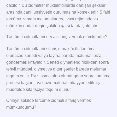
daxildir. Bu xidmətlər müxtəlif dillərdə danışan şəxslər
arasında canlı ünsiyyətin qurulmasına kömək edir. Şifahi
tərcümə zamanı məlumatlar real vaxt rejimində və
mümkün qədər dəqiq şəkildə qarşı tərəfə çatdırılır.
Tərcümə xidmətlərini necə sifariş vermək mümkündür?
Tərcümə xidmətlərini sifariş etmək üçün tərcümə
olunacaq sənədi və ya layihə barədə məlumatı bizə
göndərmək kifayətdir. Sənəd qiymətləndirildikdən sonra
təhvil müddəti, qiymət və digər şərtlər barədə məlumat
təqdim edilir. Razılaşma əldə olunduqdan sonra tərcümə
prosesi başlanır və hazır material müəyyən edilmiş
müddətdə sifarişçiyə təqdim olunur.
Onlayn şəkildə tərcümə xidməti sifariş vermək
mümkündürmü?