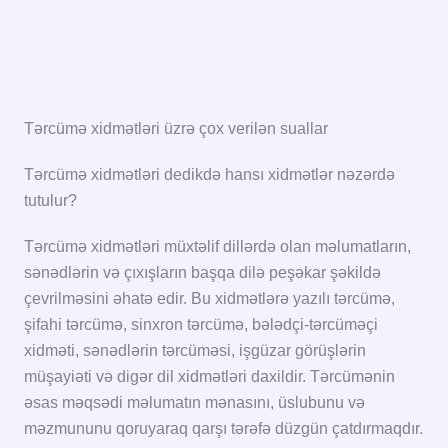
Tərcümə xidmətləri üzrə çox verilən suallar
Tərcümə xidmətləri dedikdə hansı xidmətlər nəzərdə
tutulur?
Tərcümə xidmətləri müxtəlif dillərdə olan məlumatların,
sənədlərin və çıxışların başqa dilə peşəkar şəkildə
çevrilməsini əhatə edir. Bu xidmətlərə yazılı tərcümə,
şifahi tərcümə, sinxron tərcümə, bələdçi-tərcüməçi
xidməti, sənədlərin tərcüməsi, işgüzar görüşlərin
müşayiəti və digər dil xidmətləri daxildir. Tərcümənin
əsas məqsədi məlumatın mənasını, üslubunu və
məzmununu qoruyaraq qarşı tərəfə düzgün çatdırmaqdır.