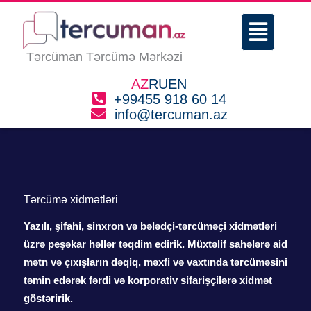
Skip
Menu
to
content
Tərcüman Tərcümə Mərkəzi
AZ
RU
EN
+99455 918 60 14
info@tercuman.az
Tərcümə xidmətləri
Yazılı, şifahi, sinxron və bələdçi-tərcüməçi xidmətləri
üzrə peşəkar həllər təqdim edirik. Müxtəlif sahələrə aid
mətn və çıxışların dəqiq, məxfi və vaxtında tərcüməsini
təmin edərək fərdi və korporativ sifarişçilərə xidmət
göstəririk.