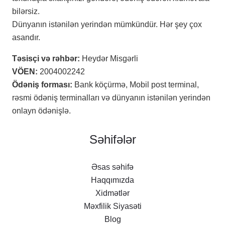
bilərsiz.
Dünyanın istənilən yerindən mümkündür. Hər şey çox
asandır.
Təsisçi və rəhbər:
Heydər Misgərli
VÖEN:
2004002242
Ödəniş forması:
Bank köçürmə, Mobil post terminal,
rəsmi ödəniş terminalları və dünyanın istənilən yerindən
onlayn ödənişlə.
Səhifələr
Əsas səhifə
Haqqımızda
Xidmətlər
Məxfilik Siyasəti
Blog