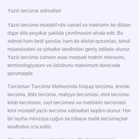
Yazılı tərcümə xidmətləri
Yazılı tərcümə müxtəlif növ sənəd və mətnlərin bir dildən
digər dilə peşəkar şəkildə çevrilməsini əhatə edir. Bu
xidmət həm fərdi şəxslər, həm də dövlət qurumları, təhsil
müəssisələri və şirkətlər tərəfindən geniş istifadə olunur.
Yazılı tərcümə zamanı əsas məqsəd mətnin mənasını,
terminologiyasını və üslubunu maksimum dərəcədə
qorumaqdır.
Tərcüman Tərcümə Mərkəzində hüquqi tərcümə, texniki
tərcümə, tibbi tərcümə, maliyyə tərcüməsi, elmi tərcümə,
kitab tərcüməsi, sayt tərcüməsi və mətnlərin tərcüməsi
kimi müxtəlif yazılı tərcümə xidmətləri təqdim olunur. Hər
bir layihə mövzuya uyğun təcrübəyə malik tərcüməçilər
tərəfindən icra edilir.