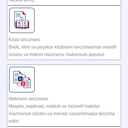
Kitab tərcüməsi
Bədii, elmi və peşəkar kitabların tərcüməsində müəllif
üslubu və mətnin məzmunu maksimum qorunur.
Mətnlərin tərcüməsi
Məqalə, təqdimat, məktub və müxtəlif mətnlər
məzmunun üslubu və mənası saxlanılmaqla tərcümə
edilir.