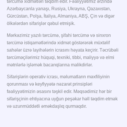
tərcümə xidmətləri təqdim edir. Fəaliyyətimiz ərzində
Azərbaycanla yanaşı, Rusiya, Ukrayna, Qazaxıstan,
Gürcüstan, Polşa, İtaliya, Almaniya, ABŞ, Çin və digər
ölkələrdən sifarişlər qəbul etmişik.
Mərkəzimiz yazılı tərcümə, şifahi tərcümə və sinxron
tərcümə istiqamətlərində xidmət göstərərək müxtəlif
sahələr üzrə layihələrin icrasını həyata keçirir. Təcrübəli
tərcüməçilərimiz hüquqi, texniki, tibbi, maliyyə və elmi
mətnlərlə işləmək bacarıqlarına malikdirlər.
Sifarişlərin operativ icrası, məlumatların məxfiliyinin
qorunması və keyfiyyətə nəzarət prinsipləri
fəaliyyətimizin əsasını təşkil edir. Məqsədimiz hər bir
sifarişçinin ehtiyacına uyğun peşəkar həll təqdim etmək
və uzunmüddətli əməkdaşlıq qurmaqdır.