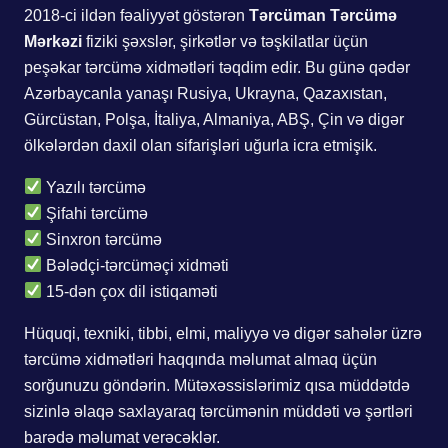
2018-ci ildən fəaliyyət göstərən
Tərcüman Tərcümə
Mərkəzi
fiziki şəxslər, şirkətlər və təşkilatlar üçün
peşəkar tərcümə xidmətləri təqdim edir. Bu günə qədər
Azərbaycanla yanaşı Rusiya, Ukrayna, Qazaxıstan,
Gürcüstan, Polşa, İtaliya, Almaniya, ABŞ, Çin və digər
ölkələrdən daxil olan sifarişləri uğurla icra etmişik.
Yazılı tərcümə
Şifahi tərcümə
Sinxron tərcümə
Bələdçi-tərcüməçi xidməti
15-dən çox dil istiqaməti
Hüquqi, texniki, tibbi, elmi, maliyyə və digər sahələr üzrə
tərcümə xidmətləri haqqında məlumat almaq üçün
sorğunuzu göndərin. Mütəxəssislərimiz qısa müddətdə
sizinlə əlaqə saxlayaraq tərcümənin müddəti və şərtləri
barədə məlumat verəcəklər.