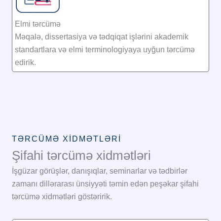
Elmi tərcümə
Məqalə, dissertasiya və tədqiqat işlərini akademik
standartlara və elmi terminologiyaya uyğun tərcümə
edirik.
TƏRCÜMƏ XIDMƏTLƏRI
Şifahi tərcümə xidmətləri
İşgüzar görüşlər, danışıqlar, seminarlar və tədbirlər
zamanı dillərarası ünsiyyəti təmin edən peşəkar şifahi
tərcümə xidmətləri göstəririk.