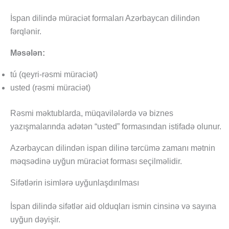
İspan dilində müraciət formaları Azərbaycan dilindən
fərqlənir.
Məsələn:
tú (qeyri-rəsmi müraciət)
usted (rəsmi müraciət)
Rəsmi məktublarda, müqavilələrdə və biznes
yazışmalarında adətən “usted” formasından istifadə olunur.
Azərbaycan dilindən ispan dilinə tərcümə zamanı mətnin
məqsədinə uyğun müraciət forması seçilməlidir.
Sifətlərin isimlərə uyğunlaşdırılması
İspan dilində sifətlər aid olduqları ismin cinsinə və sayına
uyğun dəyişir.