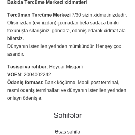
Bakıda Tərcümə Mərkəzi xidmətləri
Tərcüman Tərcümə Mərkəzi
7/30 sizin xidmətinizdədir.
Ofisinizdən (evinizdən) çıxmadan belə sadəcə bir-iki
toxunuşla sifarişinizi göndərə, ödəniş edərək xidmət ala
bilərsiz.
Dünyanın istənilən yerindən mümkündür. Hər şey çox
asandır.
Təsisçi və rəhbər:
Heydər Misgərli
VÖEN:
2004002242
Ödəniş forması:
Bank köçürmə, Mobil post terminal,
rəsmi ödəniş terminalları və dünyanın istənilən yerindən
onlayn ödənişlə.
Səhifələr
Əsas səhifə