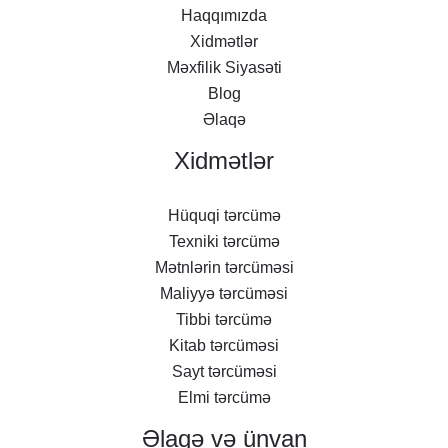
Haqqımızda
Xidmətlər
Məxfilik Siyasəti
Blog
Əlaqə
Xidmətlər
Hüquqi tərcümə
Texniki tərcümə
Mətnlərin tərcüməsi
Maliyyə tərcüməsi
Tibbi tərcümə
Kitab tərcüməsi
Sayt tərcüməsi
Elmi tərcümə
Əlaqə və ünvan