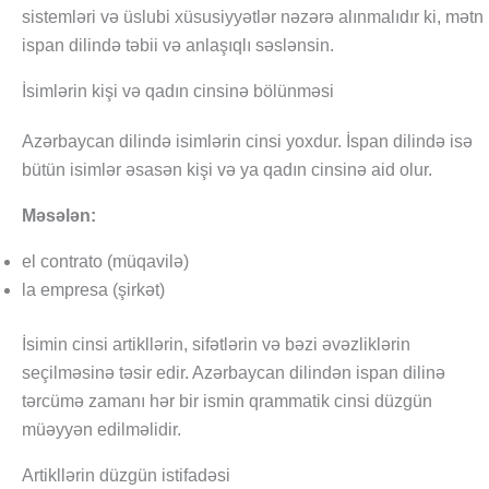
sistemləri və üslubi xüsusiyyətlər nəzərə alınmalıdır ki, mətn
ispan dilində təbii və anlaşıqlı səslənsin.
İsimlərin kişi və qadın cinsinə bölünməsi
Azərbaycan dilində isimlərin cinsi yoxdur. İspan dilində isə
bütün isimlər əsasən kişi və ya qadın cinsinə aid olur.
Məsələn:
el contrato (müqavilə)
la empresa (şirkət)
İsimin cinsi artikllərin, sifətlərin və bəzi əvəzliklərin
seçilməsinə təsir edir. Azərbaycan dilindən ispan dilinə
tərcümə zamanı hər bir ismin qrammatik cinsi düzgün
müəyyən edilməlidir.
Artikllərin düzgün istifadəsi