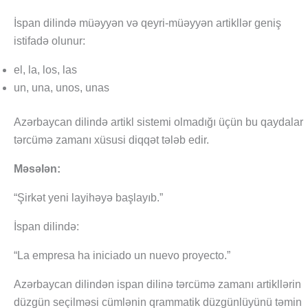
İspan dilində müəyyən və qeyri-müəyyən artikllər geniş
istifadə olunur:
el, la, los, las
un, una, unos, unas
Azərbaycan dilində artikl sistemi olmadığı üçün bu qaydalar
tərcümə zamanı xüsusi diqqət tələb edir.
Məsələn:
“Şirkət yeni layihəyə başlayıb.”
İspan dilində:
“La empresa ha iniciado un nuevo proyecto.”
Azərbaycan dilindən ispan dilinə tərcümə zamanı artikllərin
düzgün seçilməsi cümlənin qrammatik düzgünlüyünü təmin