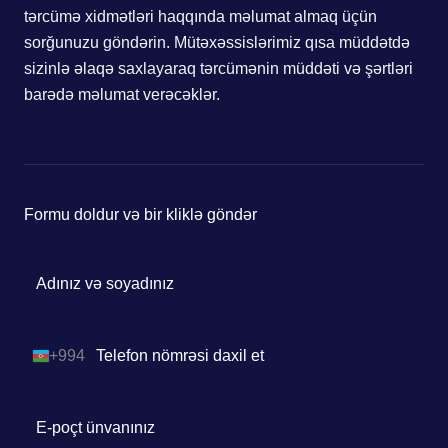
tərcümə xidmətləri haqqında məlumat almaq üçün
sorğunuzu göndərin. Mütəxəssislərimiz qısa müddətdə
sizinlə əlaqə saxlayaraq tərcümənin müddəti və şərtləri
barədə məlumat verəcəklər.
Formu doldur və bir kliklə göndər
+994
Azerbaijan
+994