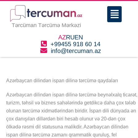
Skip
Menu
to
content
Tərcüman Tərcümə Mərkəzi
AZ
RU
EN
+99455 918 60 14
info@tercuman.az
Azərbaycan dilindən ispan dilinə tərcümə qaydaları
Azərbaycan dilindən ispan dilinə tərcümə beynəlxalq ticarət,
turizm, təhsil və biznes sahələrində getdikcə daha çox tələb
olunan tərcümə xidmətlərindən biridir. İspan dili dünyada ən
çox danışılan dillərdən biri hesab olunur və 20-dən çox
ölkədə rəsmi dil statusuna malikdir. Azərbaycan dilindən
ispan dilinə tərcümə zamanı qrammatik quruluş, fel