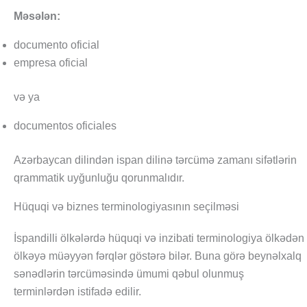
Məsələn:
documento oficial
empresa oficial
və ya
documentos oficiales
Azərbaycan dilindən ispan dilinə tərcümə zamanı sifətlərin
qrammatik uyğunluğu qorunmalıdır.
Hüquqi və biznes terminologiyasının seçilməsi
İspandilli ölkələrdə hüquqi və inzibati terminologiya ölkədən
ölkəyə müəyyən fərqlər göstərə bilər. Buna görə beynəlxalq
sənədlərin tərcüməsində ümumi qəbul olunmuş
terminlərdən istifadə edilir.