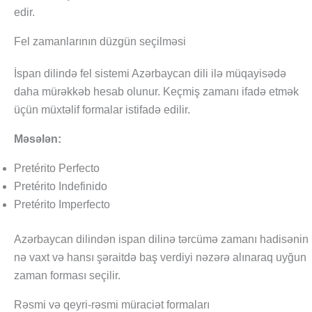
edir.
Fel zamanlarının düzgün seçilməsi
İspan dilində fel sistemi Azərbaycan dili ilə müqayisədə
daha mürəkkəb hesab olunur. Keçmiş zamanı ifadə etmək
üçün müxtəlif formalar istifadə edilir.
Məsələn:
Pretérito Perfecto
Pretérito Indefinido
Pretérito Imperfecto
Azərbaycan dilindən ispan dilinə tərcümə zamanı hadisənin
nə vaxt və hansı şəraitdə baş verdiyi nəzərə alınaraq uyğun
zaman forması seçilir.
Rəsmi və qeyri-rəsmi müraciət formaları