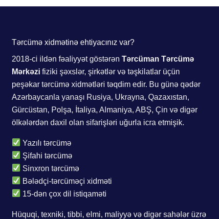
Tərcümə xidmətinə ehtiyacınız var?
2018-ci ildən fəaliyyət göstərən
Tərcüman Tərcümə
Mərkəzi
fiziki şəxslər, şirkətlər və təşkilatlar üçün
peşəkar tərcümə xidmətləri təqdim edir. Bu günə qədər
Azərbaycanla yanaşı Rusiya, Ukrayna, Qazaxıstan,
Gürcüstan, Polşa, İtaliya, Almaniya, ABŞ, Çin və digər
ölkələrdən daxil olan sifarişləri uğurla icra etmişik.
Yazılı tərcümə
Şifahi tərcümə
Sinxron tərcümə
Bələdçi-tərcüməçi xidməti
15-dən çox dil istiqaməti
Hüquqi, texniki, tibbi, elmi, maliyyə və digər sahələr üzrə