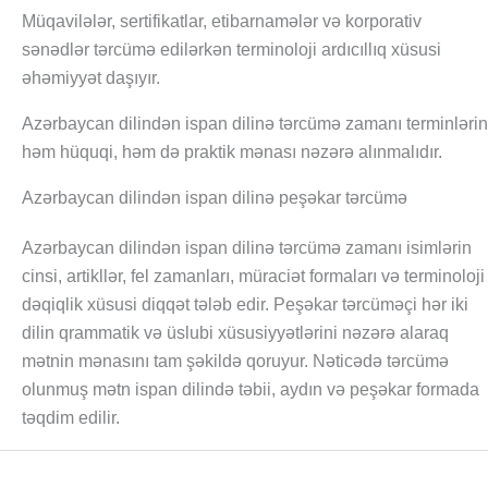
Müqavilələr, sertifikatlar, etibarnamələr və korporativ
sənədlər tərcümə edilərkən terminoloji ardıcıllıq xüsusi
əhəmiyyət daşıyır.
Azərbaycan dilindən ispan dilinə tərcümə zamanı terminlərin
həm hüquqi, həm də praktik mənası nəzərə alınmalıdır.
Azərbaycan dilindən ispan dilinə peşəkar tərcümə
Azərbaycan dilindən ispan dilinə tərcümə zamanı isimlərin
cinsi, artikllər, fel zamanları, müraciət formaları və terminoloji
dəqiqlik xüsusi diqqət tələb edir. Peşəkar tərcüməçi hər iki
dilin qrammatik və üslubi xüsusiyyətlərini nəzərə alaraq
mətnin mənasını tam şəkildə qoruyur. Nəticədə tərcümə
olunmuş mətn ispan dilində təbii, aydın və peşəkar formada
təqdim edilir.