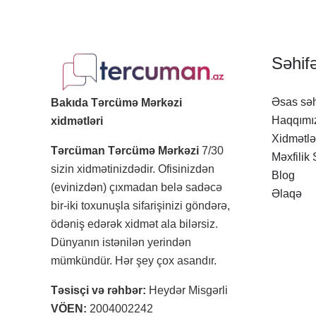
Səhifə
Əsas səh
Bakıda Tərcümə Mərkəzi
Haqqımı
xidmətləri
Xidmətlə
Tərcüman Tərcümə Mərkəzi
7/30
Məxfilik 
sizin xidmətinizdədir. Ofisinizdən
Blog
(evinizdən) çıxmadan belə sadəcə
Əlaqə
bir-iki toxunuşla sifarişinizi göndərə,
ödəniş edərək xidmət ala bilərsiz.
Dünyanın istənilən yerindən
mümkündür. Hər şey çox asandır.
Təsisçi və rəhbər:
Heydər Misgərli
VÖEN:
2004002242