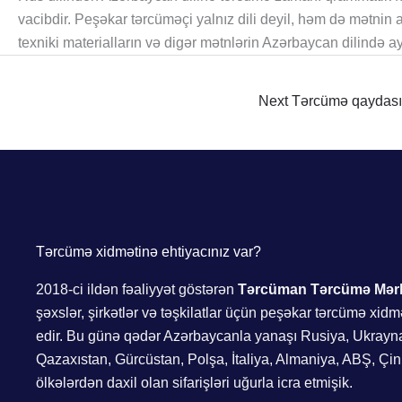
vacibdir. Peşəkar tərcüməçi yalnız dili deyil, həm də mətnin
texniki materialların və digər mətnlərin Azərbaycan dilində ay
Next Tərcümə qaydas
Tərcümə xidmətinə ehtiyacınız var?
2018-ci ildən fəaliyyət göstərən
Tərcüman Tərcümə Mər
şəxslər, şirkətlər və təşkilatlar üçün peşəkar tərcümə xidm
edir. Bu günə qədər Azərbaycanla yanaşı Rusiya, Ukrayn
Qazaxıstan, Gürcüstan, Polşa, İtaliya, Almaniya, ABŞ, Çin
ölkələrdən daxil olan sifarişləri uğurla icra etmişik.