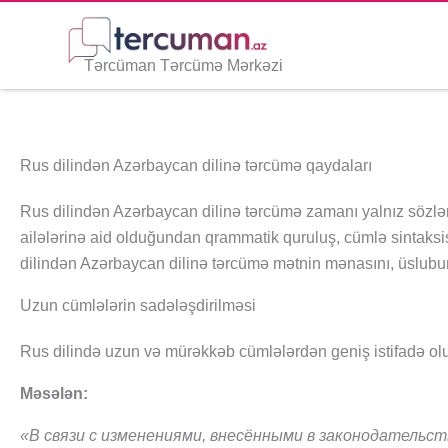
Skip
to
content
Tərcüman Tərcümə Mərkəzi
Rus dilindən Azərbaycan dilinə tərcümə qaydaları
Rus dilindən Azərbaycan dilinə tərcümə zamanı yalnız sözlərin 
ailələrinə aid olduğundan qrammatik quruluş, cümlə sintaksisi
dilindən Azərbaycan dilinə tərcümə mətnin mənasını, üslubunu
Uzun cümlələrin sadələşdirilməsi
Rus dilində uzun və mürəkkəb cümlələrdən geniş istifadə olunu
Məsələn:
«В связи с изменениями, внесёнными в законодательст