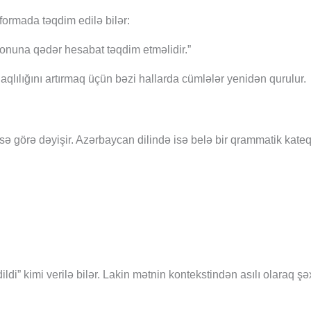
ormada təqdim edilə bilər:
 sonuna qədər hesabat təqdim etməlidir.”
lılığını artırmaq üçün bəzi hallarda cümlələr yenidən qurulur.
cinsə görə dəyişir. Azərbaycan dilində isə belə bir qrammatik kate
ldi” kimi verilə bilər. Lakin mətnin kontekstindən asılı olaraq şə