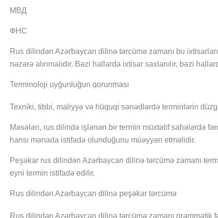
МВД
ФНС
Rus dilindən Azərbaycan dilinə tərcümə zamanı bu ixtisarların
nəzərə alınmalıdır. Bəzi hallarda ixtisar saxlanılır, bəzi hallard
Terminoloji uyğunluğun qorunması
Texniki, tibbi, maliyyə və hüquqi sənədlərdə terminlərin düz
Məsələn, rus dilində işlənən bir termin müxtəlif sahələrdə f
hansı mənada istifadə olunduğunu müəyyən etməlidir.
Peşəkar rus dilindən Azərbaycan dilinə tərcümə zamanı termi
eyni termin istifadə edilir.
Rus dilindən Azərbaycan dilinə peşəkar tərcümə
Rus dilindən Azərbaycan dilinə tərcümə zamanı qrammatik fər