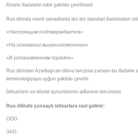
Rəsmi ifadələrin təbii şəkildə çevrilməsi
Rus dilində rəsmi sənədlərdə tez-tez standart ifadələrdən istif
«Настоящим подтверждается»
«На основании вышеизложенного»
«В установленном порядке»
Rus dilindən Azərbaycan dilinə tərcümə zamanı bu ifadələr 
terminologiyaya uyğun şəkildə çevrilir.
İxtisarların və dövlət qurumlarının adlarının tərcüməsi
Rus dilində çoxsaylı ixtisarlara rast gəlinir:
ООО
ЗАО