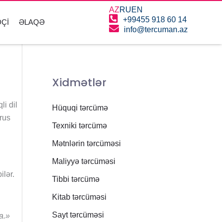
AZ
RU
EN
+99455 918 60 14
ÇI
ƏLAQƏ
info@tercuman.az
Xidmətlər
li dil
Hüquqi tərcümə
rus
Texniki tərcümə
Mətnlərin tərcüməsi
Maliyyə tərcüməsi
ilər.
Tibbi tərcümə
Kitab tərcüməsi
Sayt tərcüməsi
а.»