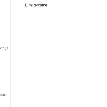
Elmi tərcümə
qoriya
xsin