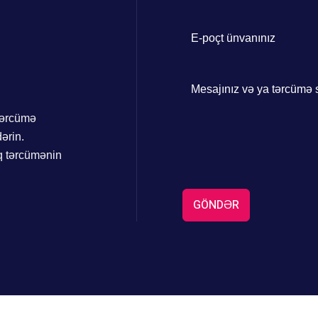
+994
 tərcümə
ərin.
q tərcümənin
GÖNDƏR