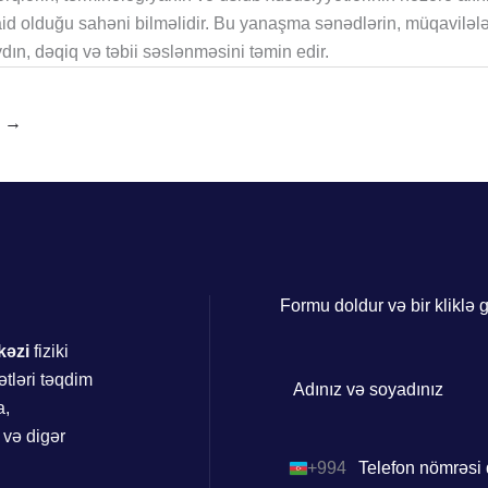
 aid olduğu sahəni bilməlidir. Bu yanaşma sənədlərin, müqavilələ
dın, dəqiq və təbii səslənməsini təmin edir.
ı
→
Formu doldur və bir kliklə 
kəzi
fiziki
ətləri təqdim
a,
 və digər
+994
Azerbaijan