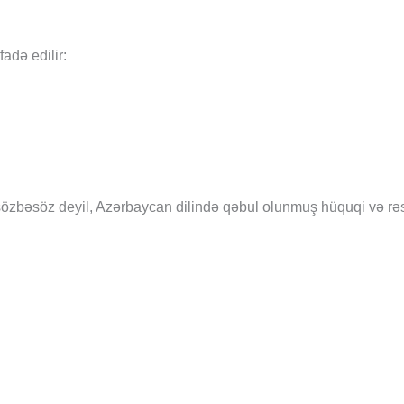
adə edilir:
sözbəsöz deyil, Azərbaycan dilində qəbul olunmuş hüquqi və rə