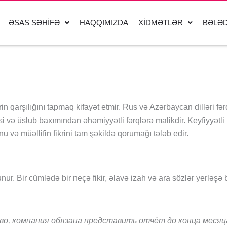
ƏSAS SƏHIFƏ
HAQQIMIZDA
XIDMƏTLƏR
BƏLƏD
qarşılığını tapmaq kifayət etmir. Rus və Azərbaycan dilləri fərq
 və üslub baxımından əhəmiyyətli fərqlərə malikdir. Keyfiyyətli 
 və müəllifin fikrini tam şəkildə qorumağı tələb edir.
r. Bir cümlədə bir neçə fikir, əlavə izah və ara sözlər yerləşə b
во, компания обязана представить отчёт до конца месяц