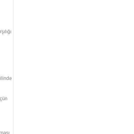
şılığı
ilində
üçün
nması