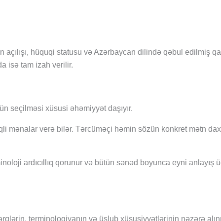
 açılışı, hüquqi statusu və Azərbaycan dilində qəbul edilmiş qar
a isə tam izah verilir.
gün seçilməsi xüsusi əhəmiyyət daşıyır.
ərqli mənalar verə bilər. Tərcüməçi həmin sözün konkret mətn dax
noloji ardıcıllıq qorunur və bütün sənəd boyunca eyni anlayış 
qlərin, terminologiyanın və üslub xüsusiyyətlərinin nəzərə alı