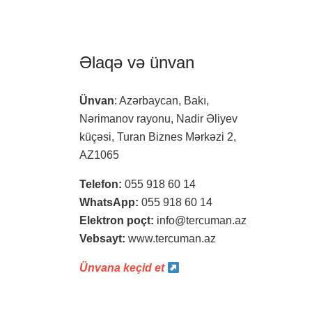
Əlaqə və ünvan
Ünvan
: Azərbaycan, Bakı,
Nərimanov rayonu, Nadir Əliyev
küçəsi, Turan Biznes Mərkəzi 2,
AZ1065
Telefon:
055 918 60 14
WhatsApp:
055 918 60 14
Elektron poçt:
info@tercuman.az
Vebsayt:
www.tercuman.az
Ünvana keçid et