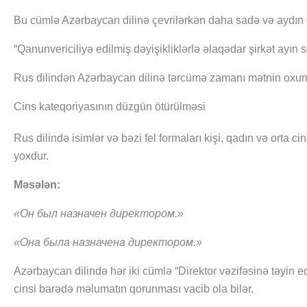
Bu cümlə Azərbaycan dilinə çevrilərkən daha sadə və aydın f
“Qanunvericiliyə edilmiş dəyişikliklərlə əlaqədar şirkət ayın
Rus dilindən Azərbaycan dilinə tərcümə zamanı mətnin oxunaq
Cins kateqoriyasının düzgün ötürülməsi
Rus dilində isimlər və bəzi fel formaları kişi, qadın və orta 
yoxdur.
Məsələn:
«Он был назначен директором.»
«Она была назначена директором.»
Azərbaycan dilində hər iki cümlə “Direktor vəzifəsinə təyin edi
cinsi barədə məlumatın qorunması vacib ola bilər.