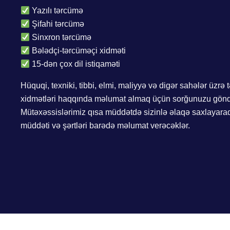
Yazılı tərcümə
Şifahi tərcümə
Sinxron tərcümə
Bələdçi-tərcüməçi xidməti
15-dən çox dil istiqaməti
Hüquqi, texniki, tibbi, elmi, maliyyə və digər sahələr üzrə
xidmətləri haqqında məlumat almaq üçün sorğunuzu gönd
Mütəxəssislərimiz qısa müddətdə sizinlə əlaqə saxlayara
müddəti və şərtləri barədə məlumat verəcəklər.