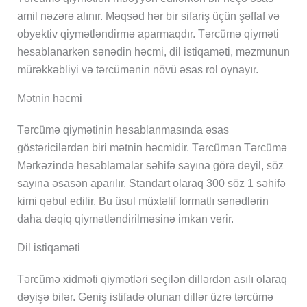
amil nəzərə alınır. Məqsəd hər bir sifariş üçün şəffaf və
obyektiv qiymətləndirmə aparmaqdır. Tərcümə qiyməti
hesablanarkən sənədin həcmi, dil istiqaməti, məzmunun
mürəkkəbliyi və tərcümənin növü əsas rol oynayır.
Mətnin həcmi
Tərcümə qiymətinin hesablanmasında əsas
göstəricilərdən biri mətnin həcmidir. Tərcüman Tərcümə
Mərkəzində hesablamalar səhifə sayına görə deyil, söz
sayına əsasən aparılır. Standart olaraq 300 söz 1 səhifə
kimi qəbul edilir. Bu üsul müxtəlif formatlı sənədlərin
daha dəqiq qiymətləndirilməsinə imkan verir.
Dil istiqaməti
Tərcümə xidməti qiymətləri seçilən dillərdən asılı olaraq
dəyişə bilər. Geniş istifadə olunan dillər üzrə tərcümə