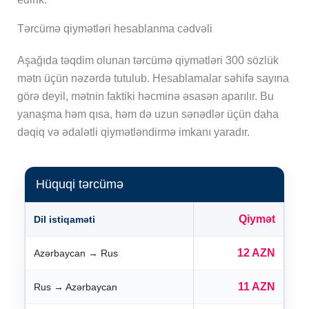
Tərcümə qiymətləri hesablanma cədvəli
Aşağıda təqdim olunan tərcümə qiymətləri 300 sözlük
mətn üçün nəzərdə tutulub. Hesablamalar səhifə sayına
görə deyil, mətnin faktiki həcminə əsasən aparılır. Bu
yanaşma həm qısa, həm də uzun sənədlər üçün daha
dəqiq və ədalətli qiymətləndirmə imkanı yaradır.
Hüquqi tərcümə
Qiymət
Dil istiqaməti
12 AZN
Azərbaycan → Rus
11 AZN
Rus → Azərbaycan