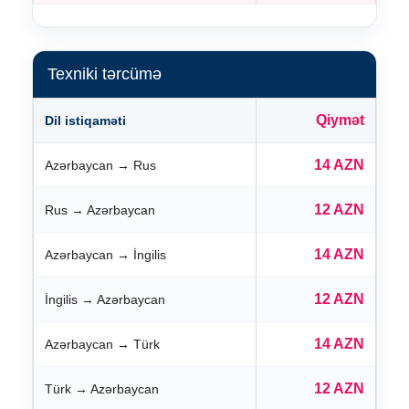
Texniki tərcümə
Qiymət
Dil istiqaməti
14 AZN
Azərbaycan → Rus
12 AZN
Rus → Azərbaycan
14 AZN
Azərbaycan → İngilis
12 AZN
İngilis → Azərbaycan
14 AZN
Azərbaycan → Türk
12 AZN
Türk → Azərbaycan