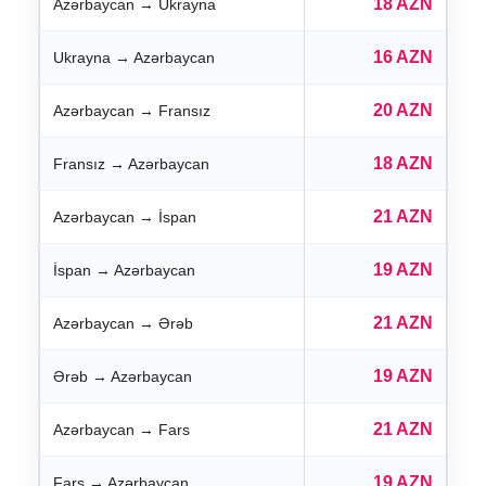
18 AZN
Azərbaycan → Ukrayna
16 AZN
Ukrayna → Azərbaycan
20 AZN
Azərbaycan → Fransız
18 AZN
Fransız → Azərbaycan
21 AZN
Azərbaycan → İspan
19 AZN
İspan → Azərbaycan
21 AZN
Azərbaycan → Ərəb
19 AZN
Ərəb → Azərbaycan
21 AZN
Azərbaycan → Fars
19 AZN
Fars → Azərbaycan