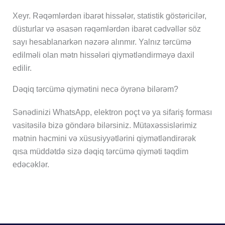
Xeyr. Rəqəmlərdən ibarət hissələr, statistik göstəricilər,
düsturlar və əsasən rəqəmlərdən ibarət cədvəllər söz
sayı hesablanarkən nəzərə alınmır. Yalnız tərcümə
edilməli olan mətn hissələri qiymətləndirməyə daxil
edilir.
Dəqiq tərcümə qiymətini necə öyrənə bilərəm?
Sənədinizi WhatsApp, elektron poçt və ya sifariş forması
vasitəsilə bizə göndərə bilərsiniz. Mütəxəssislərimiz
mətnin həcmini və xüsusiyyətlərini qiymətləndirərək
qısa müddətdə sizə dəqiq tərcümə qiyməti təqdim
edəcəklər.