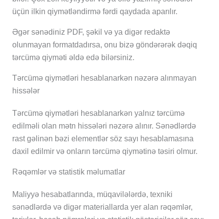
üçün ilkin qiymətləndirmə fərdi qaydada aparılır.
Əgər sənədiniz PDF, şəkil və ya digər redaktə
olunmayan formatdadırsa, onu bizə göndərərək dəqiq
tərcümə qiyməti əldə edə bilərsiniz.
Tərcümə qiymətləri hesablanarkən nəzərə alınmayan
hissələr
Tərcümə qiymətləri hesablanarkən yalnız tərcümə
edilməli olan mətn hissələri nəzərə alınır. Sənədlərdə
rast gəlinən bəzi elementlər söz sayı hesablamasına
daxil edilmir və onların tərcümə qiymətinə təsiri olmur.
Rəqəmlər və statistik məlumatlar
Maliyyə hesabatlarında, müqavilələrdə, texniki
sənədlərdə və digər materiallarda yer alan rəqəmlər,