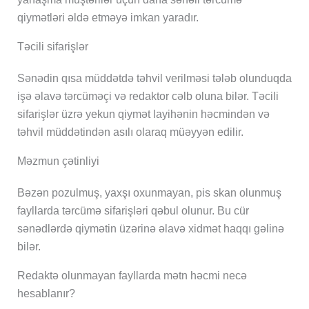
qiymətləri əldə etməyə imkan yaradır.
Təcili sifarişlər
Sənədin qısa müddətdə təhvil verilməsi tələb olunduqda
işə əlavə tərcüməçi və redaktor cəlb oluna bilər. Təcili
sifarişlər üzrə yekun qiymət layihənin həcmindən və
təhvil müddətindən asılı olaraq müəyyən edilir.
Məzmun çətinliyi
Bəzən pozulmuş, yaxşı oxunmayan, pis skan olunmuş
fayllarda tərcümə sifarişləri qəbul olunur. Bu cür
sənədlərdə qiymətin üzərinə əlavə xidmət haqqı gəlinə
bilər.
Redaktə olunmayan fayllarda mətn həcmi necə
hesablanır?