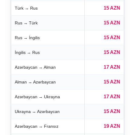
15 AZN
Türk → Rus
15 AZN
Rus → Türk
15 AZN
Rus → İngilis
15 AZN
İngilis → Rus
17 AZN
Azərbaycan → Alman
15 AZN
Alman → Azərbaycan
17 AZN
Azərbaycan → Ukrayna
15 AZN
Ukrayna → Azərbaycan
19 AZN
Azərbaycan → Fransız