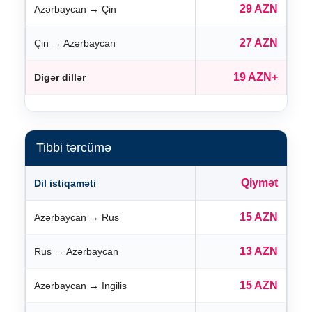
29 AZN
Azərbaycan → Çin
27 AZN
Çin → Azərbaycan
19 AZN+
Digər dillər
Tibbi tərcümə
Qiymət
Dil istiqaməti
15 AZN
Azərbaycan → Rus
13 AZN
Rus → Azərbaycan
15 AZN
Azərbaycan → İngilis