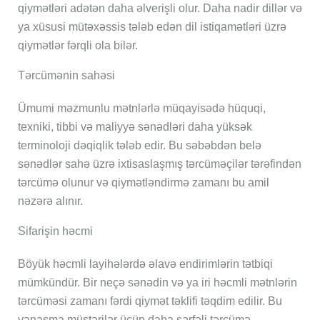
qiymətləri adətən daha əlverişli olur. Daha nadir dillər və
ya xüsusi mütəxəssis tələb edən dil istiqamətləri üzrə
qiymətlər fərqli ola bilər.
Tərcümənin sahəsi
Ümumi məzmunlu mətnlərlə müqayisədə hüquqi,
texniki, tibbi və maliyyə sənədləri daha yüksək
terminoloji dəqiqlik tələb edir. Bu səbəbdən belə
sənədlər sahə üzrə ixtisaslaşmış tərcüməçilər tərəfindən
tərcümə olunur və qiymətləndirmə zamanı bu amil
nəzərə alınır.
Sifarişin həcmi
Böyük həcmli layihələrdə əlavə endirimlərin tətbiqi
mümkündür. Bir neçə sənədin və ya iri həcmli mətnlərin
tərcüməsi zamanı fərdi qiymət təklifi təqdim edilir. Bu
yanaşma müştərilər üçün daha sərfəli tərcümə