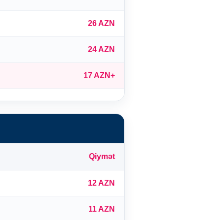
26 AZN
24 AZN
17 AZN+
Qiymət
12 AZN
11 AZN