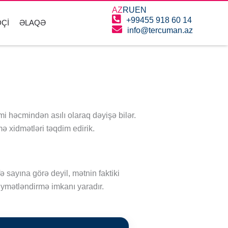
AZ
RU
EN
+99455 918 60 14
ÇI
ƏLAQƏ
info@tercuman.az
 həcmindən asılı olaraq dəyişə bilər.
ə xidmətləri təqdim edirik.
sayına görə deyil, mətnin faktiki
ymətləndirmə imkanı yaradır.