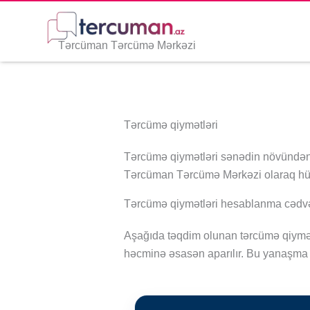
Skip
to
content
Tərcüman Tərcümə Mərkəzi
Tərcümə qiymətləri
Tərcümə qiymətləri sənədin növündən,
Tərcüman Tərcümə Mərkəzi olaraq hüquq
Tərcümə qiymətləri hesablanma cədvə
Aşağıda təqdim olunan tərcümə qiymətl
həcminə əsasən aparılır. Bu yanaşma 