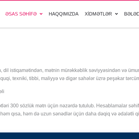
ƏSAS SƏHIFƏ
HAQQIMIZDA
XIDMƏTLƏR
BƏLƏD
 dil istiqamətindən, mətnin mürəkkəblik səviyyəsindən və ümumi
i, texniki, tibbi, maliyyə və digər sahələr üzrə peşəkar tərcüm
li
əri 300 sözlük mətn üçün nəzərdə tutulub. Hesablamalar səhifə 
həm qısa, həm də uzun sənədlər üçün daha dəqiq və ədalətli qi