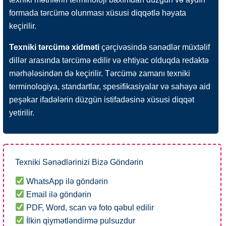
formada tərcümə olunması xüsusi diqqətlə həyata
keçirilir.
Texniki tərcümə xidməti
çərçivəsində sənədlər müxtəlif
dillər arasında tərcümə edilir və ehtiyac olduqda redaktə
mərhələsindən də keçirilir. Tərcümə zamanı texniki
terminologiya, standartlar, spesifikasiyalar və sahəyə aid
peşəkar ifadələrin düzgün istifadəsinə xüsusi diqqət
yetirilir.
Texniki Sənədlərinizi Bizə Göndərin
WhatsApp ilə göndərin
Email ilə göndərin
PDF, Word, scan və foto qəbul edilir
İlkin qiymətləndirmə pulsuzdur