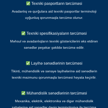
Texniki pasportların tərcüməsi
Avadanlıq və qurğulara aid texniki pasportlar terminoloji
uyğunluq qorunmaqla tərcümə olunur.
Texniki spesifikasiyaların tərcüməsi
Məhsul və avadanlıqların texniki göstəricilərini əks etdirən
sənədlər peşəkar şəkildə tərcümə edilir.
Layihə sənədlərinin tərcüməsi
Tikinti, mühəndislik və sənaye layihələrinə aid sənədlərin
texniki məzmunu qorunmaqla tərcüməsi həyata keçirilir.
Mühəndislik sənədlərinin tərcüməsi
Mexanika, elektrik, elektronika və digər mühəndislik
sahələrinə aid sənədlər dəqiq terminologiya ilə tərcümə