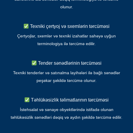
olunur.
Texniki çertyoj və sxemlərin tərcüməsi
Çertyojlar, sxemlər və texniki izahatlar sahəyə uyğun
terminologiya ilə tərcümə edilir.
Tender sənədlərinin tərcüməsi
Texniki tenderlər və satınalma layihələri ilə bağlı sənədlər
peşəkar şəkildə tərcümə olunur.
Təhlükəsizlik təlimatlarının tərcüməsi
İstehsalat və sənaye obyektlərində istifadə olunan
təhlükəsizlik sənədləri dəqiq və aydın şəkildə tərcümə edilir.