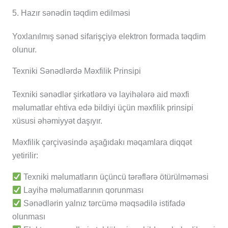
5. Hazır sənədin təqdim edilməsi
Yoxlanılmış sənəd sifarişçiyə elektron formada təqdim
olunur.
Texniki Sənədlərdə Məxfilik Prinsipi
Texniki sənədlər şirkətlərə və layihələrə aid məxfi
məlumatlar ehtiva edə bildiyi üçün məxfilik prinsipi
xüsusi əhəmiyyət daşıyır.
Məxfilik çərçivəsində aşağıdakı məqamlara diqqət
yetirilir:
Texniki məlumatların üçüncü tərəflərə ötürülməməsi
Layihə məlumatlarının qorunması
Sənədlərin yalnız tərcümə məqsədilə istifadə
olunması