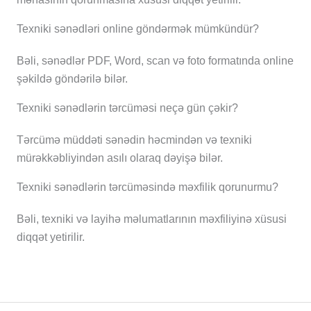
Texniki sənədləri online göndərmək mümkündür?
Bəli, sənədlər PDF, Word, scan və foto formatında online
şəkildə göndərilə bilər.
Texniki sənədlərin tərcüməsi neçə gün çəkir?
Tərcümə müddəti sənədin həcmindən və texniki
mürəkkəbliyindən asılı olaraq dəyişə bilər.
Texniki sənədlərin tərcüməsində məxfilik qorunurmu?
Bəli, texniki və layihə məlumatlarının məxfiliyinə xüsusi
diqqət yetirilir.