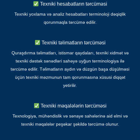
Texniki hesabatların tərcüməsi
Texniki yoxlama və analiz hesabatları terminoloji dəqiqlik
qorunmaqla tərcümə edilir.
Texniki təlimatların tərcüməsi
Quraşdırma təlimatları, istismar qaydaları, texniki xidmət və
texniki dəstək sənədləri sahəyə uyğun terminologiya ilə
tərcümə edilir. Təlimatların aydın və düzgün başa düşülməsi
üçün texniki məzmunun tam qorunmasına xüsusi diqqət
yetirilir.
Texniki məqalələrin tərcüməsi
Texnologiya, mühəndislik və sənaye sahələrinə aid elmi və
texniki məqalələr peşəkar şəkildə tərcümə olunur.