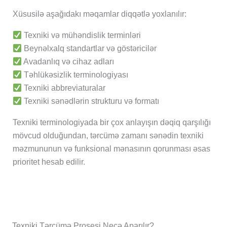
Xüsusilə aşağıdakı məqamlar diqqətlə yoxlanılır:
Texniki və mühəndislik terminləri
Beynəlxalq standartlar və göstəricilər
Avadanlıq və cihaz adları
Təhlükəsizlik terminologiyası
Texniki abbreviaturalar
Texniki sənədlərin strukturu və formatı
Texniki terminologiyada bir çox anlayışın dəqiq qarşılığı
mövcud olduğundan, tərcümə zamanı sənədin texniki
məzmununun və funksional mənasının qorunması əsas
prioritet hesab edilir.
Texniki Tərcümə Prosesi Necə Aparılır?