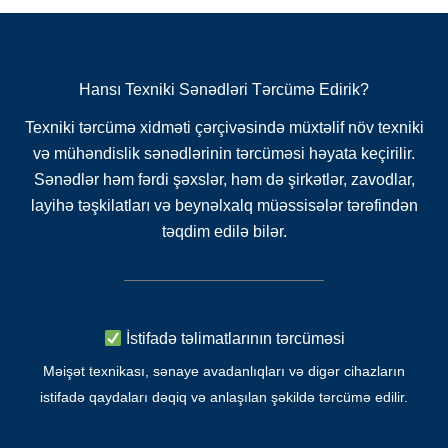
Hansı Texniki Sənədləri Tərcümə Edirik?
Texniki tərcümə xidməti çərçivəsində müxtəlif növ texniki
və mühəndislik sənədlərinin tərcüməsi həyata keçirilir.
Sənədlər həm fərdi şəxslər, həm də şirkətlər, zavodlar,
layihə təşkilatları və beynəlxalq müəssisələr tərəfindən
təqdim edilə bilər.
İstifadə təlimatlarının tərcüməsi
Məişət texnikası, sənaye avadanlıqları və digər cihazların
istifadə qaydaları dəqiq və anlaşılan şəkildə tərcümə edilir.