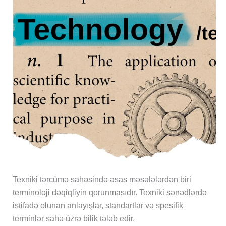
Texniki tərcümə sahəsində əsas məsələlərdən biri
terminoloji dəqiqliyin qorunmasıdır. Texniki sənədlərdə
istifadə olunan anlayışlar, standartlar və spesifik
terminlər sahə üzrə bilik tələb edir.