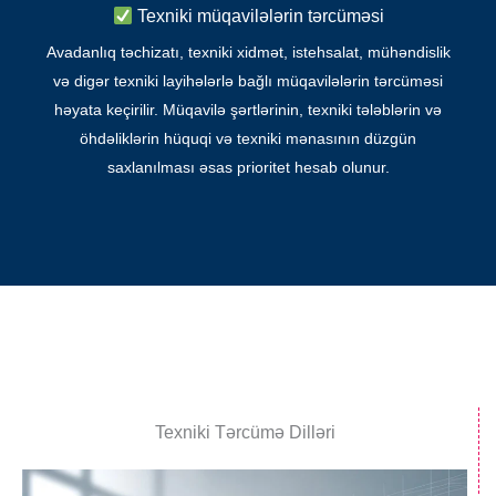
Texniki müqavilələrin tərcüməsi
Avadanlıq təchizatı, texniki xidmət, istehsalat, mühəndislik
və digər texniki layihələrlə bağlı müqavilələrin tərcüməsi
həyata keçirilir. Müqavilə şərtlərinin, texniki tələblərin və
öhdəliklərin hüquqi və texniki mənasının düzgün
saxlanılması əsas prioritet hesab olunur.
Texniki Tərcümə Dilləri