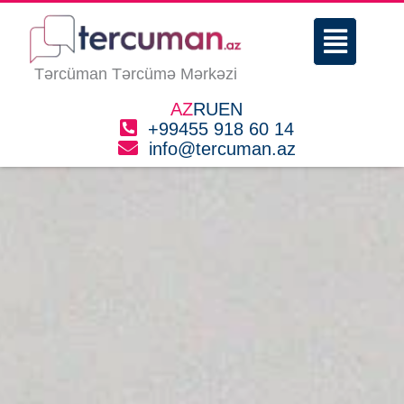
Skip
Menu
to
content
Tərcüman Tərcümə Mərkəzi
AZ
RU
EN
+99455 918 60 14
info@tercuman.az