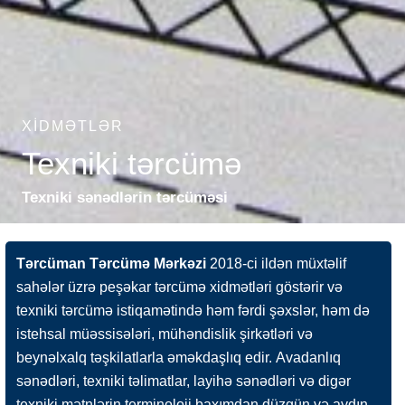
XIDMƏTLƏR
Texniki tərcümə
Texniki sənədlərin tərcüməsi
Tərcüman Tərcümə Mərkəzi
2018-ci ildən müxtəlif
sahələr üzrə peşəkar tərcümə xidmətləri göstərir və
texniki tərcümə istiqamətində həm fərdi şəxslər, həm də
istehsal müəssisələri, mühəndislik şirkətləri və
beynəlxalq təşkilatlarla əməkdaşlıq edir. Avadanlıq
sənədləri, texniki təlimatlar, layihə sənədləri və digər
texniki mətnlərin terminoloji baxımdan düzgün və aydın