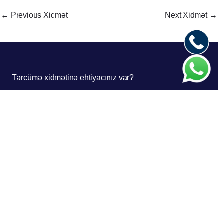
←
Previous Xidmət
Next Xidmət
→
Tərcümə xidmətinə ehtiyacınız var?
2018-ci ildən fəaliyyət göstərən
Tərcüman Tərcümə
Mərkəzi
fiziki şəxslər, şirkətlər və təşkilatlar üçün
peşəkar tərcümə xidmətləri təqdim edir. Bu günə qədər
Azərbaycanla yanaşı Rusiya, Ukrayna, Qazaxıstan,
Gürcüstan, Polşa, İtaliya, Almaniya, ABŞ, Çin və digər
ölkələrdən daxil olan sifarişləri uğurla icra etmişik.
Yazılı tərcümə
Şifahi tərcümə
Sinxron tərcümə
Bələdçi-tərcüməçi xidməti