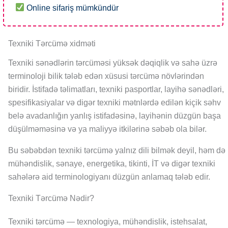
Online sifariş mümkündür
Texniki Tərcümə xidməti
Texniki sənədlərin tərcüməsi yüksək dəqiqlik və sahə üzrə
terminoloji bilik tələb edən xüsusi tərcümə növlərindən
biridir. İstifadə təlimatları, texniki pasportlar, layihə sənədləri,
spesifikasiyalar və digər texniki mətnlərdə edilən kiçik səhv
belə avadanlığın yanlış istifadəsinə, layihənin düzgün başa
düşülməməsinə və ya maliyyə itkilərinə səbəb ola bilər.
Bu səbəbdən texniki tərcümə yalnız dili bilmək deyil, həm də
mühəndislik, sənaye, energetika, tikinti, İT və digər texniki
sahələrə aid terminologiyanı düzgün anlamaq tələb edir.
Texniki Tərcümə Nədir?
Texniki tərcümə — texnologiya, mühəndislik, istehsalat,