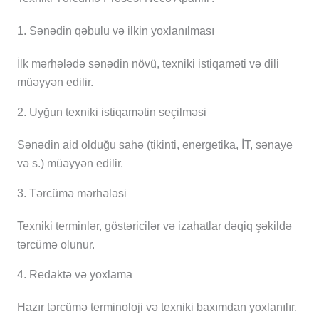
1. Sənədin qəbulu və ilkin yoxlanılması
İlk mərhələdə sənədin növü, texniki istiqaməti və dili
müəyyən edilir.
2. Uyğun texniki istiqamətin seçilməsi
Sənədin aid olduğu sahə (tikinti, energetika, İT, sənaye
və s.) müəyyən edilir.
3. Tərcümə mərhələsi
Texniki terminlər, göstəricilər və izahatlar dəqiq şəkildə
tərcümə olunur.
4. Redaktə və yoxlama
Hazır tərcümə terminoloji və texniki baxımdan yoxlanılır.