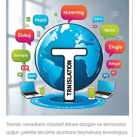
Texniki sənədlərin müxtəlif dillərə düzgün və terminoloji
uyğun şəkildə tərcümə olunması beynəlxalq texnologiya