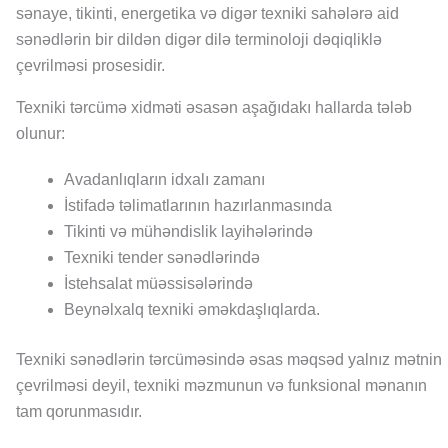
sənaye, tikinti, energetika və digər texniki sahələrə aid
sənədlərin bir dildən digər dilə terminoloji dəqiqliklə
çevrilməsi prosesidir.
Texniki tərcümə xidməti əsasən aşağıdakı hallarda tələb
olunur:
Avadanlıqların idxalı zamanı
İstifadə təlimatlarının hazırlanmasında
Tikinti və mühəndislik layihələrində
Texniki tender sənədlərində
İstehsalat müəssisələrində
Beynəlxalq texniki əməkdaşlıqlarda.
Texniki sənədlərin tərcüməsində əsas məqsəd yalnız mətnin
çevrilməsi deyil, texniki məzmunun və funksional mənanın
tam qorunmasıdır.