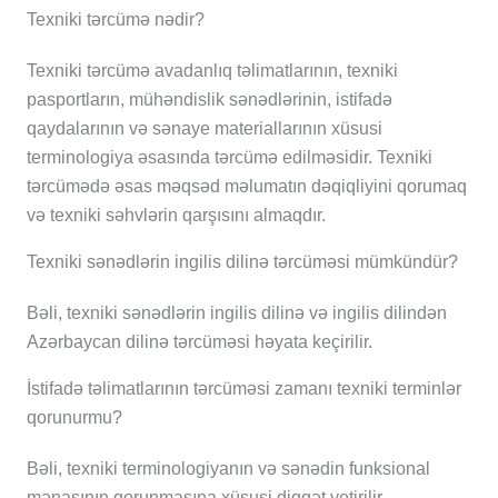
Texniki tərcümə nədir?
Texniki tərcümə avadanlıq təlimatlarının, texniki
pasportların, mühəndislik sənədlərinin, istifadə
qaydalarının və sənaye materiallarının xüsusi
terminologiya əsasında tərcümə edilməsidir. Texniki
tərcümədə əsas məqsəd məlumatın dəqiqliyini qorumaq
və texniki səhvlərin qarşısını almaqdır.
Texniki sənədlərin ingilis dilinə tərcüməsi mümkündür?
Bəli, texniki sənədlərin ingilis dilinə və ingilis dilindən
Azərbaycan dilinə tərcüməsi həyata keçirilir.
İstifadə təlimatlarının tərcüməsi zamanı texniki terminlər
qorunurmu?
Bəli, texniki terminologiyanın və sənədin funksional
mənasının qorunmasına xüsusi diqqət yetirilir.