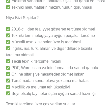
Elektron sənədlərin təhlükəsiz şəkildə qəbul edilməsi
Texniki məlumatların məzmununun qorunması
Niyə Bizi Seçirlər?
2018-ci ildən fəaliyyət göstərən tərcümə xidməti
Texniki terminologiyaya uyğun peşəkar tərcümə
Müxtəlif texniki sahələr üzrə iş təcrübəsi
İngilis, rus, türk, alman və digər dillərdə texniki
tərcümə xidməti
Təcili texniki tərcümə imkanı
PDF, Word, scan və foto formatında sənəd qəbulu
Online sifariş və məsafədən xidmət imkanı
Tərcümədən sonra əlavə yoxlama mərhələsi
Məxfilik və məlumat təhlükəsizliyi
Beynəlxalq layihələr üçün uyğun sənəd hazırlığı
Texniki tərcümə üzrə çox verilən suallar